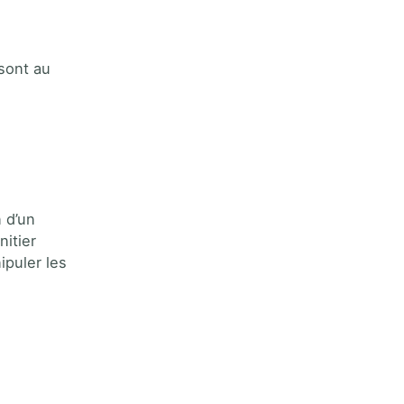
 sont au
n d’un
nitier
ipuler les