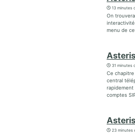
13 minutes d
On trouvera
interactivit
menu de cet
Asteri
31 minutes d
Ce chapitre 
central télé
rapidement à
comptes SIP 
Asteri
23 minutes 