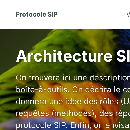
Protocole SIP
V
Architecture S
On trouvera ici une descripti
boîte-à-outils. On décrira le 
donnera une idée des rôles (U
requêtes (méthodes), des rép
protocole SIP. Enfin, on envi