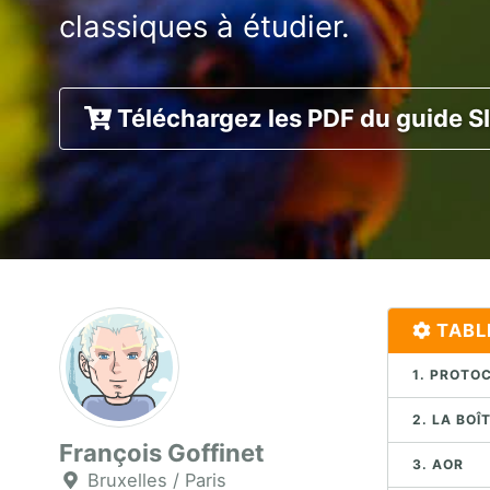
classiques à étudier.
Téléchargez les PDF du guide S
TABL
1. PROTOC
2. LA BOÎ
François Goffinet
3. AOR
Bruxelles / Paris