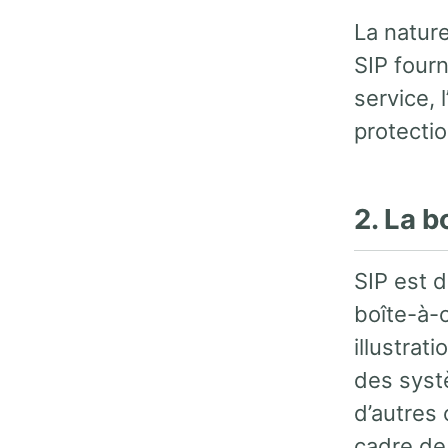
La nature
SIP fourn
service, 
protectio
2. La b
SIP est d
boîte-à-o
illustrat
des syst
d’autres
cadre de 