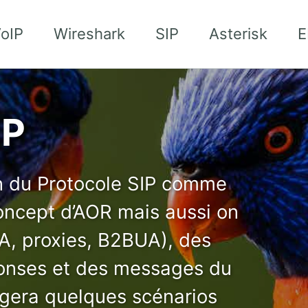
oIP
Wireshark
SIP
Asterisk
E
IP
on du Protocole SIP comme
concept d’AOR mais aussi on
A, proxies, B2BUA), des
onses et des messages du
sagera quelques scénarios