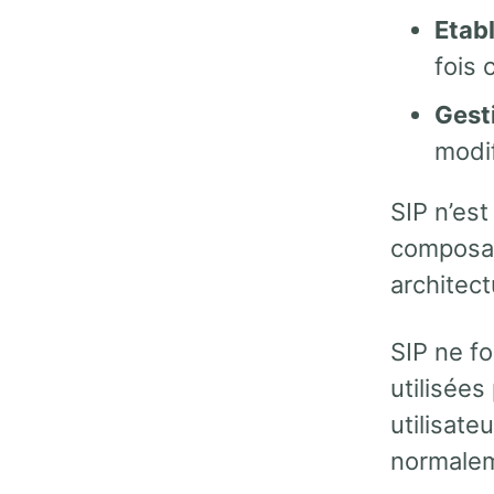
Etab
fois 
Gest
modif
SIP n’es
composant
architec
SIP ne fo
utilisées
utilisate
normaleme