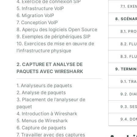
4. Exercice de connexion SIP
7.1. EX
5. Infrastructure VoIP
6. Migration VoIP
8. SCÉNAR
7. Conception VoIP
8. Aperçu des logiciels Open Source
8.1. P
9. Exemples de périphériques SIP
10. Exercices de mise en œuvre de
8.2. FL
l'infrastructure physique
8.3. FL
2. CAPTURE ET ANALYSE DE
9. TERMIN
PAQUETS AVEC WIRESHARK
9.1. TR
1. Analyseurs de paquets
2. Analyse de paquets
9.2. DI
3. Placement de l'analyseur de
paquet
9.3. SE
4. Introduction à Wireshark
9.4. DO
5. Menus de Wireshark
6. Capture de paquets
7. Travailler avec des captures