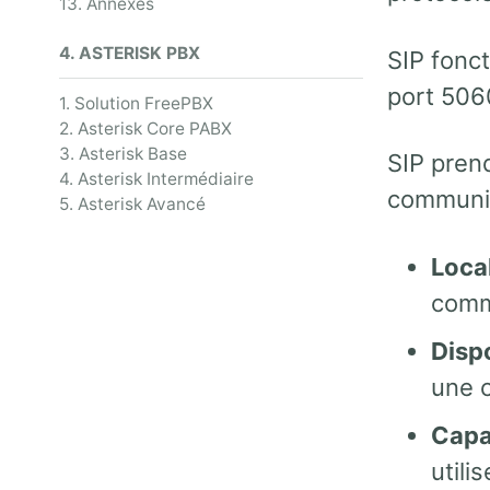
13. Annexes
4. ASTERISK PBX
SIP fonc
port 5060
1. Solution FreePBX
2. Asterisk Core PABX
3. Asterisk Base
SIP prend
4. Asterisk Intermédiaire
communic
5. Asterisk Avancé
Local
comm
Dispo
une 
Capac
utilis