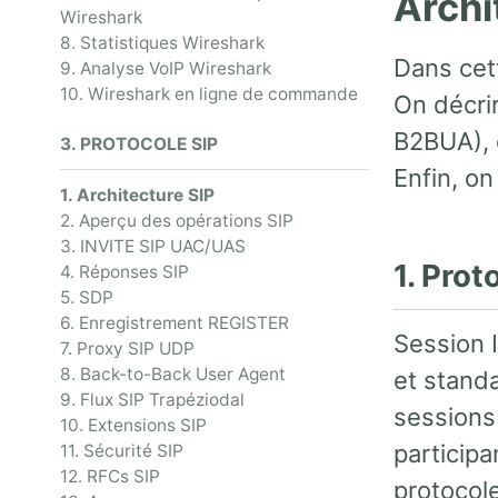
Archi
Wireshark
8. Statistiques Wireshark
Dans cet
9. Analyse VoIP Wireshark
10. Wireshark en ligne de commande
On décri
B2BUA), 
3. PROTOCOLE SIP
Enfin, on
1. Architecture SIP
2. Aperçu des opérations SIP
3. INVITE SIP UAC/UAS
1. Prot
4. Réponses SIP
5. SDP
6. Enregistrement REGISTER
Session I
7. Proxy SIP UDP
8. Back-to-Back User Agent
et standa
9. Flux SIP Trapéziodal
sessions 
10. Extensions SIP
participa
11. Sécurité SIP
12. RFCs SIP
protocole