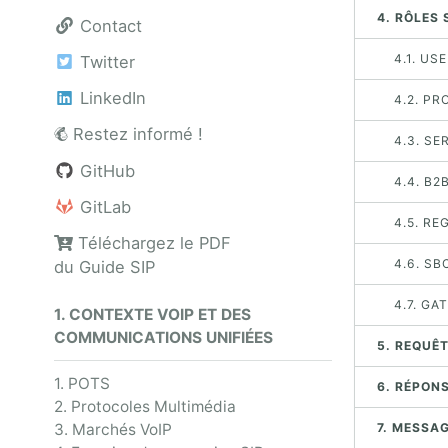
4. RÔLES 
Contact
4.1. US
Twitter
LinkedIn
4.2. P
Restez informé !
4.3. SE
GitHub
4.4. B
GitLab
4.5. RE
Téléchargez le PDF
4.6. S
du Guide SIP
4.7. GA
1. CONTEXTE VOIP ET DES
COMMUNICATIONS UNIFIÉES
5. REQUÊ
1. POTS
6. RÉPON
2. Protocoles Multimédia
3. Marchés VoIP
7. MESSAG