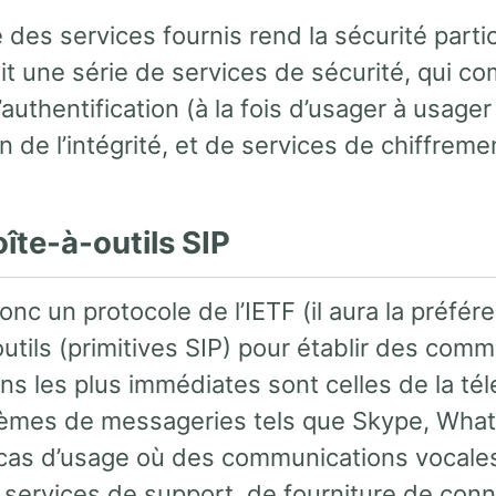
 des services fournis rend la sécurité parti
it une série de services de sécurité, qui c
l’authentification (à la fois d’usager à usage
n de l’intégrité, et de services de chiffremen
oîte-à-outils SIP
onc un protocole de l’IETF (il aura la préfé
utils (primitives SIP) pour établir des commu
ions les plus immédiates sont celles de la tél
èmes de messageries tels que Skype, Whats
 cas d’usage où des communications vocales
services de support, de fourniture de conne