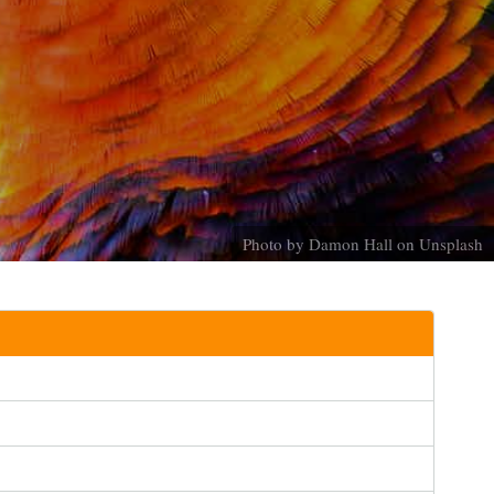
Photo by
Damon Hall
on
Unsplash