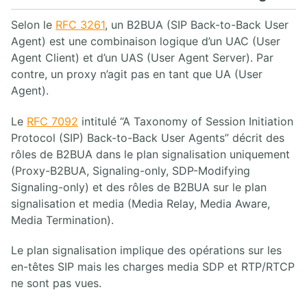
Selon le
RFC 3261
, un B2BUA (SIP Back-to-Back User
2. CAPTURE ET ANALYSE DE PAQUETS AVEC WIRESHARK
Agent) est une combinaison logique d’un UAC (User
Agent Client) et d’un UAS (User Agent Server). Par
1. Analyseurs de paquets
contre, un proxy n’agit pas en tant que UA (User
2. Analyse de paquets
Agent).
3. Placement de l'analyseur de paquet
4. Introduction à Wireshark
5. Menus de Wireshark
Le
RFC 7092
intitulé “A Taxonomy of Session Initiation
6. Capture de paquets
Protocol (SIP) Back-to-Back User Agents” décrit des
7. Travailler avec des captures Wireshark
rôles de B2BUA dans le plan signalisation uniquement
8. Statistiques Wireshark
(Proxy-B2BUA, Signaling-only, SDP-Modifying
9. Analyse VoIP Wireshark
Signaling-only) et des rôles de B2BUA sur le plan
10. Wireshark en ligne de commande
signalisation et media (Media Relay, Media Aware,
Media Termination).
3. PROTOCOLE SIP
Le plan signalisation implique des opérations sur les
1. Architecture SIP
en-têtes SIP mais les charges media SDP et RTP/RTCP
2. Aperçu des opérations SIP
ne sont pas vues.
3. INVITE SIP UAC/UAS
4. Réponses SIP