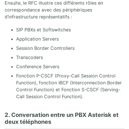
Ensuite, le RFC illustre ces différents rôles en
5. SDP
correspondance avec des périphériques
6. Enregistrement REGISTER
d’infrastructure représentatifs :
7. Proxy SIP UDP
8. Back-to-Back User Agent
9. Flux SIP Trapéziodal
SIP PBXs et Softswitches
10. Extensions SIP
Application Servers
11. Sécurité SIP
12. RFCs SIP
Session Border Controllers
13. Annexes
Transcoders
Conference Servers
4. ASTERISK PBX
Fonction P-CSCF (Proxy-Call Session Control
1. Solution FreePBX
Function), fonction IBCF (Interconnection Border
2. Asterisk Core PABX
Control Function) et Fonction S-CSCF (Serving-
3. Asterisk Base
Call Session Control Function).
4. Asterisk Intermédiaire
5. Asterisk Avancé
2. Conversation entre un PBX Asterisk et
deux téléphones