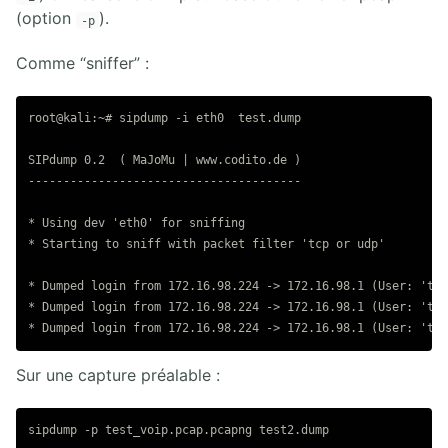
(option
).
-p
Comme “sniffer” :
root@kali:~# sipdump -i eth0  test.dump

SIPdump 0.2  ( MaJoMu | www.codito.de )

---------------------------------------

* Using dev 'eth0' for sniffing

* Starting to sniff with packet filter 'tcp or udp'

* Dumped login from 172.16.98.224 -> 172.16.98.1 (User: 'tel
* Dumped login from 172.16.98.224 -> 172.16.98.1 (User: 'tel
Sur une capture préalable :
sipdump -p test_voip.pcap.pcapng test2.dump
