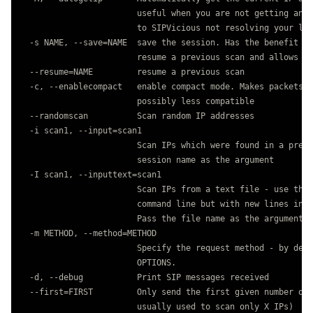
                        useful when you are not getting any 
                        to SIPVicious not resolving your loc
  -s NAME, --save=NAME  save the session. Has the benefit of
                        resume a previous scan and allows yo
  --resume=NAME         resume a previous scan

  -c, --enablecompact   enable compact mode. Makes packets s
                        possibly less compatible

  --randomscan          Scan random IP addresses

  -i scan1, --input=scan1

                        Scan IPs which were found in a previ
                        session name as the argument

  -I scan1, --inputtext=scan1

                        Scan IPs from a text file - use the 
                        command line but with new lines inst
                        Pass the file name as the argument

  -m METHOD, --method=METHOD

                        Specify the request method - by defa
                        OPTIONS.

  -d, --debug           Print SIP messages received

  --first=FIRST         Only send the first given number of 
                        usually used to scan only X IPs)
