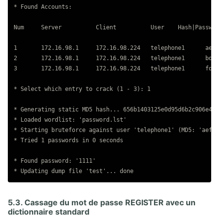
* Found Accounts:

Num	Server		Client		User	Hash|Password

1	172.16.98.1	172.16.98.224	telephone1	aef0698218c9e25f957a6bb7262ff2b4

2	172.16.98.1	172.16.98.224	telephone1	bdebe7e2e51fa2a4a0262ee22c8946c2

3	172.16.98.1	172.16.98.224	telephone1	fd346613dc423e540a1193df1ff02901

* Select which entry to crack (1 - 3): 1

* Generating static MD5 hash... 656b1403125e0d95d6b2c906e49e
* Loaded wordlist: 'password.lst'

* Starting bruteforce against user 'telephone1' (MD5: 'aef06
* Tried 1 passwords in 0 seconds

* Found password: '1111'

5.3. Cassage du mot de passe REGISTER avec un
dictionnaire standard