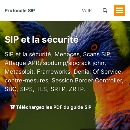
Protocole SIP
VoIP
Togg
Men
SIP et la sécurité
SIP et la sécurité, Menaces, Scans SIP,
Attaque APR, sipdump/sipcrack john,
Metasploit, Frameworks, Denial Of Service,
contre-mesures, Session Border Controller,
SBC, SIPS, TLS, SRTP, ZRTP.
Téléchargez les PDF du guide SIP