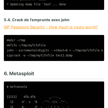
5.4. Crack de l’emprunte avec john
SIP Password Security - How much is yours worth?
mkdir ~/tmp

mkfifo ~/tmp/myfifofile

john --incremental=Digits --stdout=8 > ~/tmp/myfifofile &

6. Metasploit
# msfconsole

IIIIII    dTb.dTb        _.---._

  II     4'  v  'B   .'"".'/|\`.""'.

  II     6.     .P  :  .' / | \ `.  :
