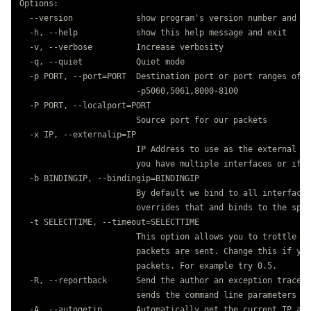
Options:

  --version             show program's version number and ex
  -h, --help            show this help message and exit

  -v, --verbose         Increase verbosity

  -q, --quiet           Quiet mode

  -p PORT, --port=PORT  Destination port or port ranges of t
                        -p5060,5061,8000-8100

  -P PORT, --localport=PORT

                        Source port for our packets

  -x IP, --externalip=IP

                        IP Address to use as the external ip
                        you have multiple interfaces or if y
  -b BINDINGIP, --bindingip=BINDINGIP

                        By default we bind to all interfaces
                        overrides that and binds to the spec
  -t SELECTTIME, --timeout=SELECTTIME

                        This option allows you to trottle th
                        packets are sent. Change this if you
                        packets. For example try 0.5.

  -R, --reportback      Send the author an exception traceba
                        sends the command line parameters an
  -A, --autogetip       Automatically get the current IP add