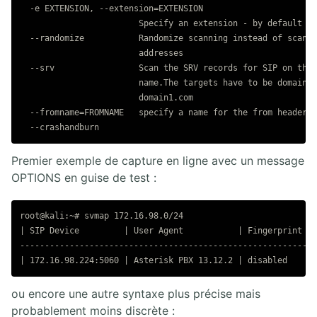
  -e EXTENSION, --extension=EXTENSION

                        Specify an extension - by default th
  --randomize           Randomize scanning instead of scanni
                        addresses

  --srv                 Scan the SRV records for SIP on the 
                        name.The targets have to be domain n
                        domain1.com

  --fromname=FROMNAME   specify a name for the from header

Premier exemple de capture en ligne avec un message
OPTIONS en guise de test :
root@kali:~# svmap 172.16.98.0/24

| SIP Device         | User Agent           | Fingerprint |

-----------------------------------------------------------

ou encore une autre syntaxe plus précise mais
probablement moins discrète :