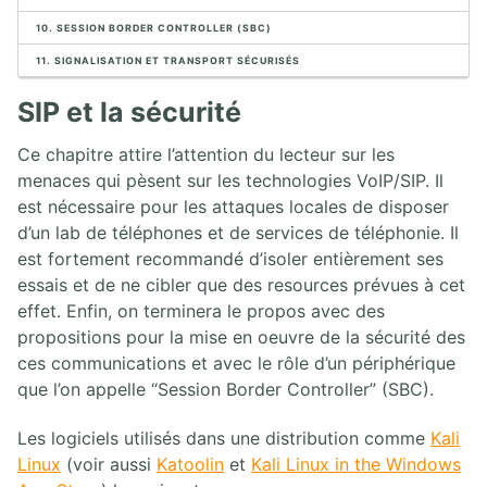
1. Analyseurs de paquets
10. SESSION BORDER CONTROLLER (SBC)
2. Analyse de paquets
11. SIGNALISATION ET TRANSPORT SÉCURISÉS
3. Placement de l'analyseur de paquet
4. Introduction à Wireshark
SIP et la sécurité
5. Menus de Wireshark
6. Capture de paquets
Ce chapitre attire l’attention du lecteur sur les
7. Travailler avec des captures Wireshark
menaces qui pèsent sur les technologies VoIP/SIP. Il
8. Statistiques Wireshark
est nécessaire pour les attaques locales de disposer
9. Analyse VoIP Wireshark
d’un lab de téléphones et de services de téléphonie. Il
10. Wireshark en ligne de commande
est fortement recommandé d’isoler entièrement ses
essais et de ne cibler que des resources prévues à cet
3. PROTOCOLE SIP
effet. Enfin, on terminera le propos avec des
propositions pour la mise en oeuvre de la sécurité des
1. Architecture SIP
ces communications et avec le rôle d’un périphérique
2. Aperçu des opérations SIP
que l’on appelle “Session Border Controller” (SBC).
3. INVITE SIP UAC/UAS
4. Réponses SIP
5. SDP
Les logiciels utilisés dans une distribution comme
Kali
6. Enregistrement REGISTER
Linux
(voir aussi
Katoolin
et
Kali Linux in the Windows
7. Proxy SIP UDP