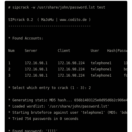
# sipcrack -w /usr/share/john/password.lst test

SIPcrack 0.2  ( MaJoMu | www.codito.de )

----------------------------------------

* Found Accounts:

Num	Server		Client		User	Hash|Password

1	172.16.98.1	172.16.98.224	telephone1	1111

2	172.16.98.1	172.16.98.224	telephone1	bdebe7e2e51fa2a4a0262ee22c8946c2

3	172.16.98.1	172.16.98.224	telephone1	fd346613dc423e540a1193df1ff02901

* Select which entry to crack (1 - 3): 2

* Generating static MD5 hash... 656b1403125e0d95d6b2c906e49e
* Loaded wordlist: '/usr/share/john/password.lst'

* Starting bruteforce against user 'telephone1' (MD5: 'bdebe
* Tried 754 passwords in 0 seconds

* Found password: '1111'
