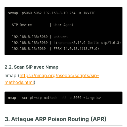
svmap -p5060-5062 192.168.8.10-254 -m INVITE

| SIP Device         | User Agent                         | 
------------------------------------------------------------
| 192.168.8.138:5060 | unknown                            | 
| 192.168.8.183:5060 | Linphonec/3.12.0 (belle-sip/1.6.3) | 
2.2. Scan SIP avec Nmap
nmap (
https://nmap.org/nsedoc/scripts/sip-
methods.html
)
3. Attaque ARP Poison Routing (APR)