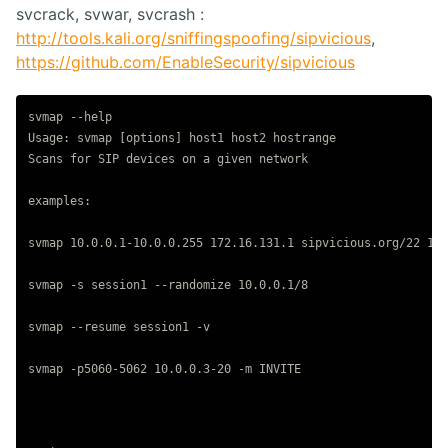
svcrack, svwar, svcrash :
http://tools.kali.org/sniffingspoofing/sipvicious
,
https://github.com/EnableSecurity/sipvicious
svmap --help

Usage: svmap [options] host1 host2 hostrange

Scans for SIP devices on a given network

examples:

svmap 10.0.0.1-10.0.0.255 172.16.131.1 sipvicious.org/22 10.
svmap -s session1 --randomize 10.0.0.1/8

svmap --resume session1 -v

svmap -p5060-5062 10.0.0.3-20 -m INVITE
