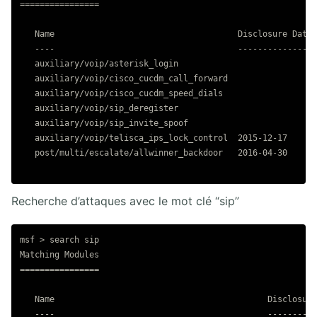
================

   Name                                     Disclosure Date 
   ----                                     --------------- 
   auxiliary/voip/asterisk_login                            
   auxiliary/voip/cisco_cucdm_call_forward                  
   auxiliary/voip/cisco_cucdm_speed_dials                   
   auxiliary/voip/sip_deregister                            
   auxiliary/voip/sip_invite_spoof                          
   auxiliary/voip/telisca_ips_lock_control  2015-12-17      
   post/multi/escalate/allwinner_backdoor   2016-04-30      
Recherche d’attaques avec le mot clé “sip”
msf > search sip

Matching Modules

================

   Name                                           Disclosure
   ----                                           ----------