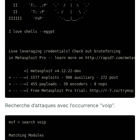
  II     'T;. .;P'  '.'  /  |  \  `.'

  II      'T; ;P'    `. /   |   \ .'

IIIIII     'YvP'       `-.__|__.-'

I love shells --egypt

Love leveraging credentials? Check out bruteforcing

in Metasploit Pro -- learn more on http://rapid7.com/metaspl
       =[ metasploit v4.12.22-dev                         ]

+ -- --=[ 1577 exploits - 906 auxiliary - 272 post        ]

+ -- --=[ 455 payloads - 39 encoders - 8 nops             ]

Recherche d’attaques avec l’occurrence “voip”.
msf > search voip

Matching Modules
