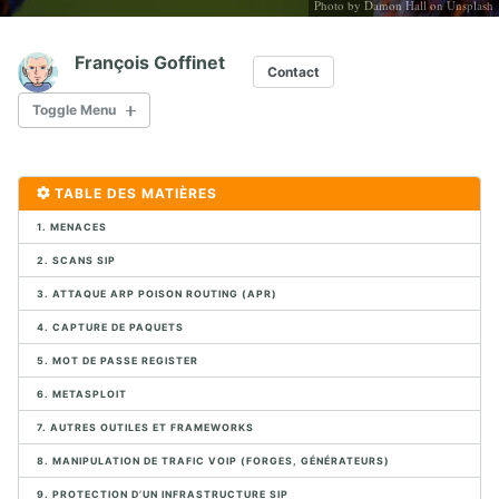
Photo by
Damon Hall
on
Unsplash
François Goffinet
Contact
Toggle Menu
1. CONTEXTE VOIP ET DES COMMUNICATIONS UNIFIÉES
TABLE DES MATIÈRES
1. POTS
1. MENACES
2. Protocoles Multimédia
3. Marchés VoIP
2. SCANS SIP
4. Exercice de connexion SIP
3. ATTAQUE ARP POISON ROUTING (APR)
5. Infrastructure VoIP
6. Migration VoIP
4. CAPTURE DE PAQUETS
7. Conception VoIP
5. MOT DE PASSE REGISTER
8. Aperçu des logiciels Open Source
6. METASPLOIT
9. Exemples de périphériques SIP
10. Exercices de mise en œuvre de l'infrastructure physique
7. AUTRES OUTILES ET FRAMEWORKS
8. MANIPULATION DE TRAFIC VOIP (FORGES, GÉNÉRATEURS)
2. CAPTURE ET ANALYSE DE PAQUETS AVEC WIRESHARK
9. PROTECTION D’UN INFRASTRUCTURE SIP