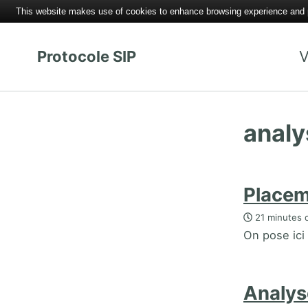
This website makes use of cookies to enhance browsing experience and pr
Protocole SIP
V
analy
Placem
21 minutes d
On pose ici 
Analys