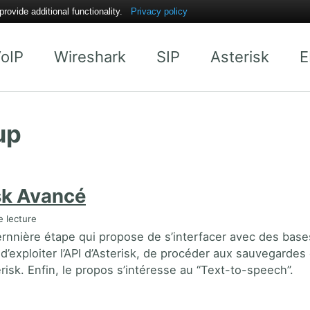
ovide additional functionality.
Privacy policy
oIP
Wireshark
SIP
Asterisk
E
up
sk Avancé
 lecture
ernnière étape qui propose de s’interfacer avec des base
’exploiter l’API d’Asterisk, de procéder aux sauvegardes 
erisk. Enfin, le propos s’intéresse au “Text-to-speech”.