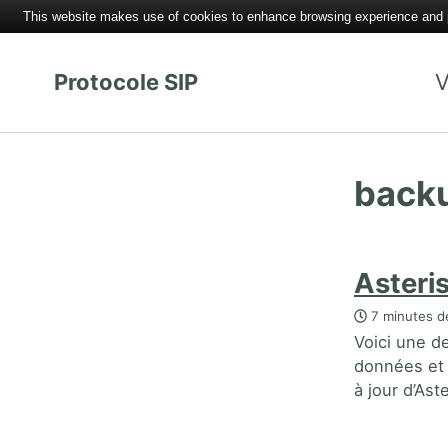
This website makes use of cookies to enhance browsing experience and pr
Protocole SIP
V
back
Asteri
7 minutes de
Voici une d
données et d
à jour d’Ast