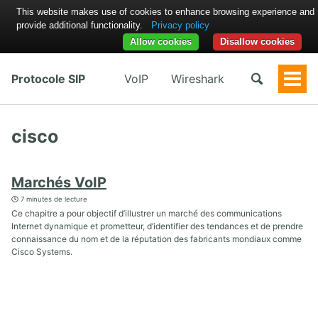
This website makes use of cookies to enhance browsing experience and
provide additional functionality.
Privacy policy
Allow cookies
Disallow cookies
Protocole SIP
VoIP
Wireshark
Togg
Men
cisco
Marchés VoIP
7 minutes de lecture
Ce chapitre a pour objectif d’illustrer un marché des communications
Internet dynamique et prometteur, d’identifier des tendances et de prendre
connaissance du nom et de la réputation des fabricants mondiaux comme
Cisco Systems.