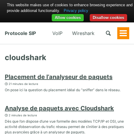
This website makes use of cookies to enhance browsing experience and
provide additional functionality.
Privacy policy
Allow cookies
Disallow cookies
Protocole SIP
VoIP
Wireshark
Togg
Men
cloudshark
Placement de l’analyseur de paquets
21 minutes de lecture
On pose ici la question du placement idéal du “sniffer” dans le réseau.
Analyse de paquets avec Cloudshark
2 minutes de lecture
Dès que l’on dispose d’une vue formelle des modèles TCP/IP et OSI, une
activité d’observation du trafic réseau permet de s’initier à des pratiques
plus avancées grâce à un analyseur de paquets.