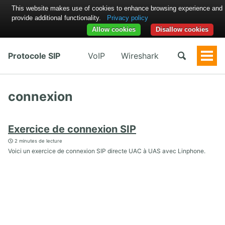
This website makes use of cookies to enhance browsing experience and
provide additional functionality.
Privacy policy
Allow cookies
Disallow cookies
Protocole SIP
VoIP
Wireshark
Togg
Men
connexion
Exercice de connexion SIP
2 minutes de lecture
Voici un exercice de connexion SIP directe UAC à UAS avec Linphone.