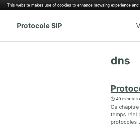
This website makes use of cookies to enhance browsing experience and pr
Protocole SIP
V
dns
Protoc
49 minutes 
Ce chapitre
temps réel p
protocoles 