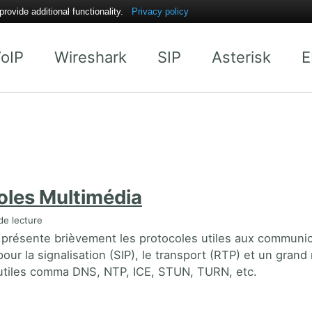
ovide additional functionality.
Privacy policy
oIP
Wireshark
SIP
Asterisk
E
oles Multimédia
de lecture
 présente brièvement les protocoles utiles aux communi
our la signalisation (SIP), le transport (RTP) et un gran
utiles comma DNS, NTP, ICE, STUN, TURN, etc.