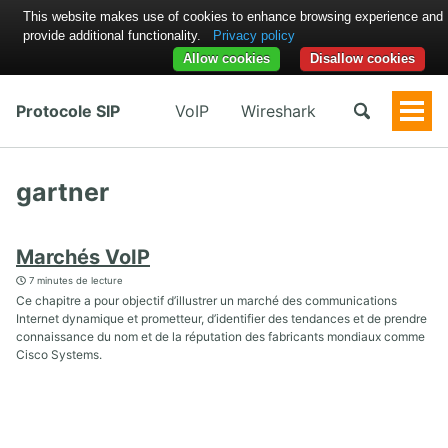
This website makes use of cookies to enhance browsing experience and
provide additional functionality.
Privacy policy
Allow cookies
Disallow cookies
Protocole SIP
VoIP
Wireshark
Togg
Men
gartner
Marchés VoIP
7 minutes de lecture
Ce chapitre a pour objectif d’illustrer un marché des communications
Internet dynamique et prometteur, d’identifier des tendances et de prendre
connaissance du nom et de la réputation des fabricants mondiaux comme
Cisco Systems.