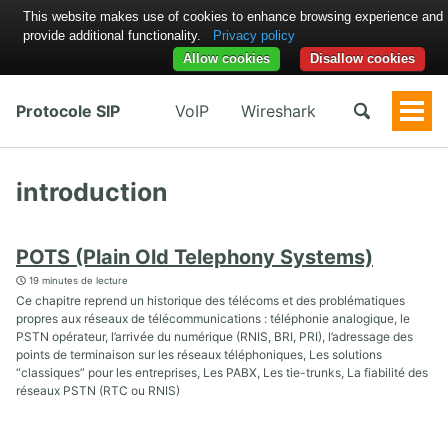
This website makes use of cookies to enhance browsing experience and
provide additional functionality.
Privacy policy
Allow cookies
Disallow cookies
Protocole SIP
VoIP
Wireshark
Togg
Men
introduction
POTS (Plain Old Telephony Systems)
19 minutes de lecture
Ce chapitre reprend un historique des télécoms et des problématiques
propres aux réseaux de télécommunications : téléphonie analogique, le
PSTN opérateur, l’arrivée du numérique (RNIS, BRI, PRI), l’adressage des
points de terminaison sur les réseaux téléphoniques, Les solutions
“classiques” pour les entreprises, Les PABX, Les tie-trunks, La fiabilité des
réseaux PSTN (RTC ou RNIS)