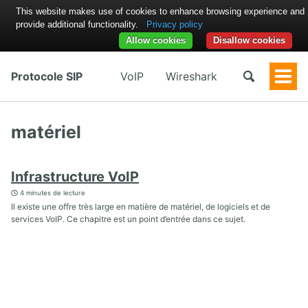
This website makes use of cookies to enhance browsing experience and
provide additional functionality.
Privacy policy
Allow cookies
Disallow cookies
Protocole SIP
VoIP
Wireshark
Togg
Men
matériel
Infrastructure VoIP
4 minutes de lecture
Il existe une offre très large en matière de matériel, de logiciels et de
services VoIP. Ce chapitre est un point d’entrée dans ce sujet.