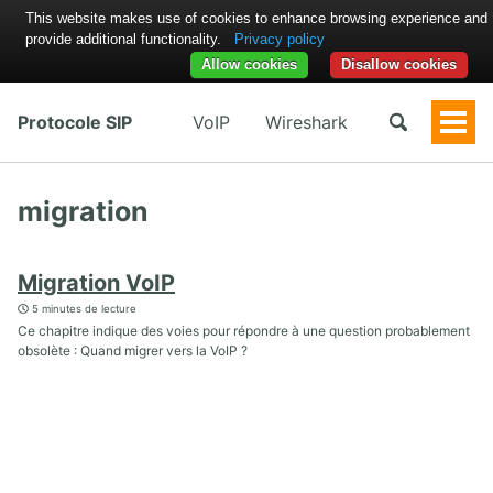
This website makes use of cookies to enhance browsing experience and
provide additional functionality.
Privacy policy
Allow cookies
Disallow cookies
Protocole SIP
VoIP
Wireshark
Togg
Men
migration
Migration VoIP
5 minutes de lecture
Ce chapitre indique des voies pour répondre à une question probablement
obsolète : Quand migrer vers la VoIP ?