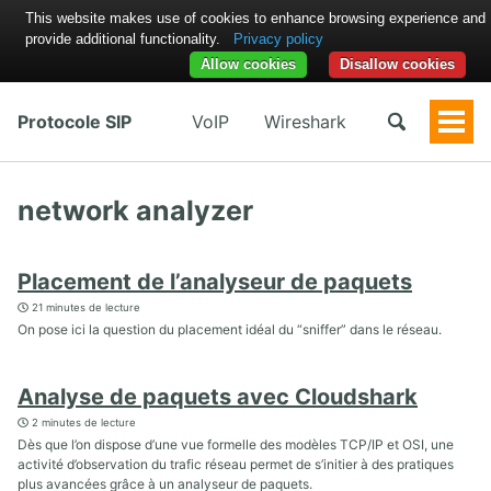
This website makes use of cookies to enhance browsing experience and
provide additional functionality.
Privacy policy
Allow cookies
Disallow cookies
Protocole SIP
VoIP
Wireshark
Togg
Men
network analyzer
Placement de l’analyseur de paquets
21 minutes de lecture
On pose ici la question du placement idéal du “sniffer” dans le réseau.
Analyse de paquets avec Cloudshark
2 minutes de lecture
Dès que l’on dispose d’une vue formelle des modèles TCP/IP et OSI, une
activité d’observation du trafic réseau permet de s’initier à des pratiques
plus avancées grâce à un analyseur de paquets.