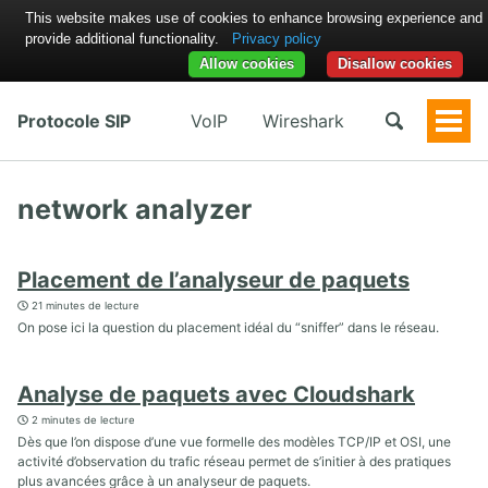
This website makes use of cookies to enhance browsing experience and
provide additional functionality.
Privacy policy
Allow cookies
Disallow cookies
Protocole SIP
VoIP
Wireshark
Togg
Men
network analyzer
Placement de l’analyseur de paquets
21 minutes de lecture
On pose ici la question du placement idéal du “sniffer” dans le réseau.
Analyse de paquets avec Cloudshark
2 minutes de lecture
Dès que l’on dispose d’une vue formelle des modèles TCP/IP et OSI, une
activité d’observation du trafic réseau permet de s’initier à des pratiques
plus avancées grâce à un analyseur de paquets.