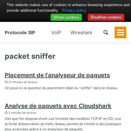
This website makes use of cookies to enhance browsing experience and
provide additional functionality.
Privacy policy
Allow cookies
Disallow cookies
Protocole SIP
VoIP
Wireshark
Togg
Men
packet sniffer
Placement de l’analyseur de paquets
21 minutes de lecture
On pose ici la question du placement idéal du “sniffer” dans le réseau.
Analyse de paquets avec Cloudshark
2 minutes de lecture
Dès que l’on dispose d’une vue formelle des modèles TCP/IP et OSI, une
activité d’observation du trafic réseau permet de s’initier à des pratiques
plus avancées grâce à un analyseur de paquets.