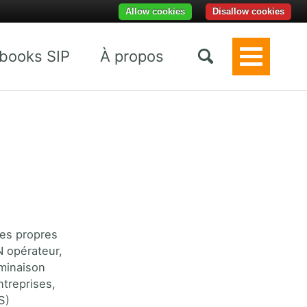
Allow cookies
Disallow cookies
books SIP
À propos
Toggle
Menu
ues propres
N opérateur,
rminaison
ntreprises,
S)