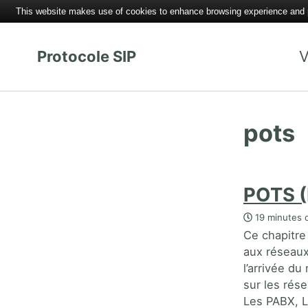
This website makes use of cookies to enhance browsing experience and pr
Protocole SIP
V
pots
POTS (
19 minutes d
Ce chapitre
aux réseaux
l’arrivée du
sur les rés
Les PABX, L