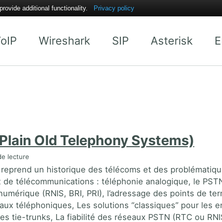
ovide additional functionality.
Privacy policy
oIP
Wireshark
SIP
Asterisk
E
Plain Old Telephony Systems)
e lecture
 reprend un historique des télécoms et des problématiq
 de télécommunications : téléphonie analogique, le PST
 numérique (RNIS, BRI, PRI), l’adressage des points de te
eaux téléphoniques, Les solutions “classiques” pour les e
es tie-trunks, La fiabilité des réseaux PSTN (RTC ou RNI