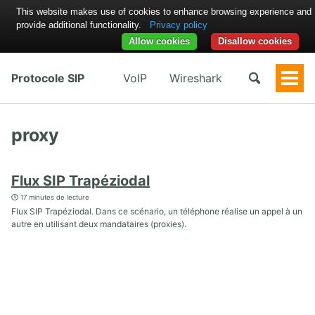
This website makes use of cookies to enhance browsing experience and
provide additional functionality.
Privacy policy
Allow cookies
Disallow cookies
Protocole SIP
VoIP
Wireshark
Togg
Men
proxy
Flux SIP Trapéziodal
17 minutes de lecture
Flux SIP Trapéziodal. Dans ce scénario, un téléphone réalise un appel à un
autre en utilisant deux mandataires (proxies).