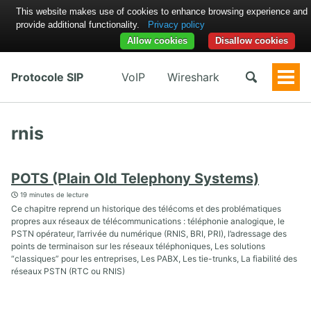
This website makes use of cookies to enhance browsing experience and
provide additional functionality.
Privacy policy
Allow cookies
Disallow cookies
Protocole SIP
VoIP
Wireshark
Togg
Men
rnis
POTS (Plain Old Telephony Systems)
19 minutes de lecture
Ce chapitre reprend un historique des télécoms et des problématiques
propres aux réseaux de télécommunications : téléphonie analogique, le
PSTN opérateur, l’arrivée du numérique (RNIS, BRI, PRI), l’adressage des
points de terminaison sur les réseaux téléphoniques, Les solutions
“classiques” pour les entreprises, Les PABX, Les tie-trunks, La fiabilité des
réseaux PSTN (RTC ou RNIS)