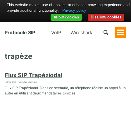
This website makes use of cookies to enhance browsing experience and
provide additional functionality.
Privacy policy
Allow cookies
Disallow cookies
Protocole SIP
VoIP
Wireshark
Togg
Men
trapèze
Flux SIP Trapéziodal
17 minutes de lecture
Flux SIP Trapéziodal. Dans ce scénario, un téléphone réalise un appel à un
autre en utilisant deux mandataires (proxies).