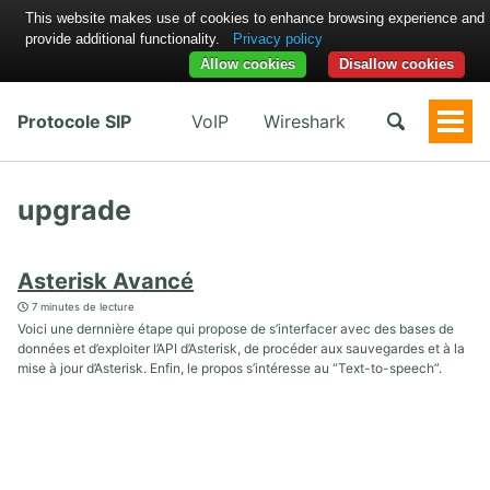
This website makes use of cookies to enhance browsing experience and
provide additional functionality.
Privacy policy
Allow cookies
Disallow cookies
Protocole SIP
VoIP
Wireshark
Togg
Men
upgrade
Asterisk Avancé
7 minutes de lecture
Voici une dernnière étape qui propose de s’interfacer avec des bases de
données et d’exploiter l’API d’Asterisk, de procéder aux sauvegardes et à la
mise à jour d’Asterisk. Enfin, le propos s’intéresse au “Text-to-speech”.