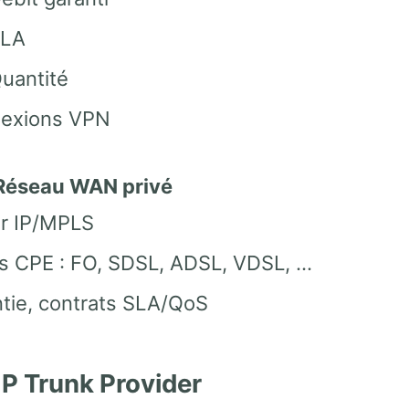
LA
uantité
nexions VPN
 Réseau WAN privé
r IP/MPLS
s CPE : FO, SDSL, ADSL, VDSL, …
ntie, contrats SLA/QoS
IP Trunk Provider