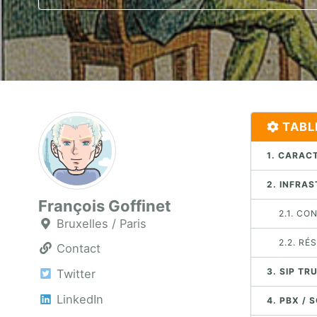
TABL
1. CARAC
2. INFRA
François Goffinet
2.1. CO
Bruxelles / Paris
2.2. RÉ
Contact
3. SIP TR
Twitter
LinkedIn
4. PBX /