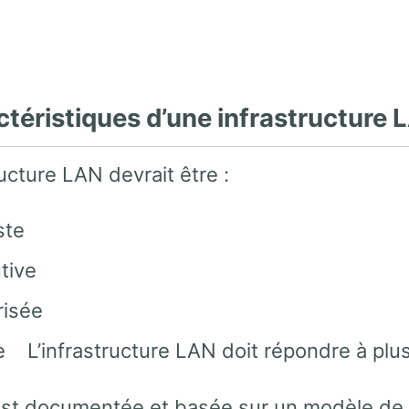
ctéristiques d’une infrastructure 
ructure LAN devrait être :
ste
tive
risée
 L’infrastructure LAN doit répondre à plusi
 est documentée et basée sur un modèle de