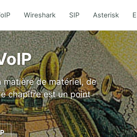
oIP
Wireshark
SIP
Asterisk
E
VoIP
en matière de matériel, de
Ce chapitre est un point
IP