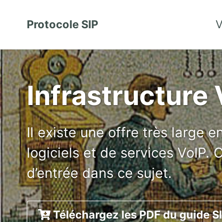
Protocole SIP
V
Infrastructure 
Il existe une offre très large 
logiciels et de services VoIP. 
d’entrée dans ce sujet.
Téléchargez les PDF du guide S