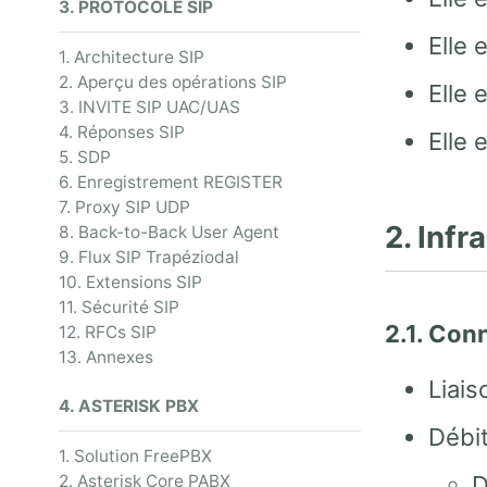
3. PROTOCOLE SIP
Elle 
1. Architecture SIP
2. Aperçu des opérations SIP
Elle 
3. INVITE SIP UAC/UAS
4. Réponses SIP
Elle 
5. SDP
6. Enregistrement REGISTER
7. Proxy SIP UDP
2. Inf
8. Back-to-Back User Agent
9. Flux SIP Trapéziodal
10. Extensions SIP
11. Sécurité SIP
2.1. Con
12. RFCs SIP
13. Annexes
Liai
4. ASTERISK PBX
Débit
1. Solution FreePBX
D
2. Asterisk Core PABX