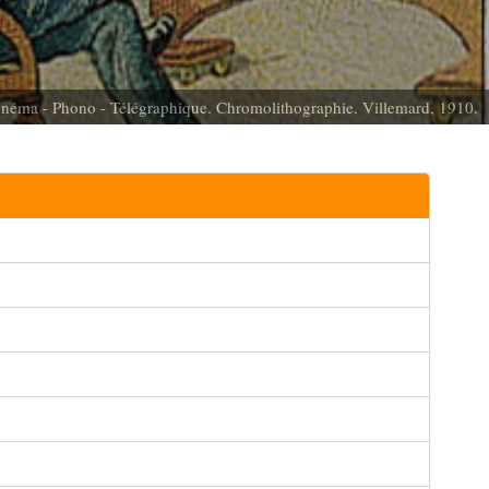
néma - Phono - Télégraphique. Chromolithographie. Villemard, 1910.