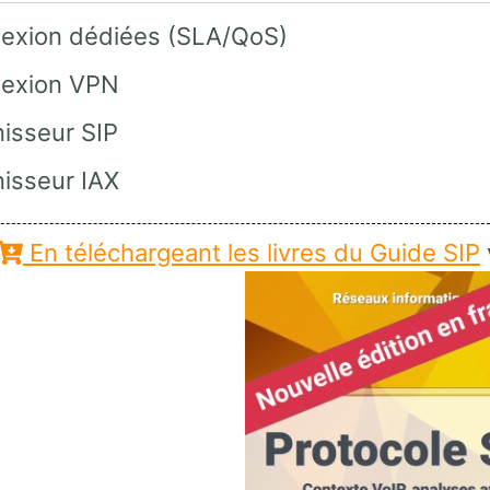
exion dédiées (SLA/QoS)
exion VPN
isseur SIP
nisseur IAX
En téléchargeant les livres du Guide SIP