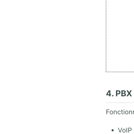
4. PBX
Fonction
VoIP