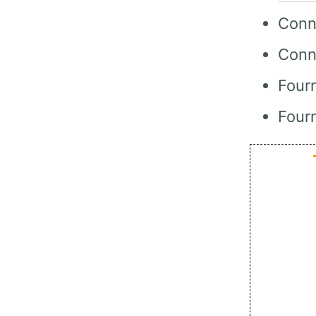
Conn
Conn
Fourn
Four