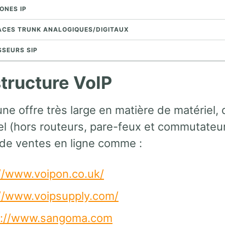
ONES IP
FACES TRUNK ANALOGIQUES/DIGITAUX
SSEURS SIP
structure VoIP
 une offre très large en matière de matériel, 
iel (hors routeurs, pare-feux et commutate
s de ventes en ligne comme :
://www.voipon.co.uk/
://www.voipsupply.com/
s://www.sangoma.com