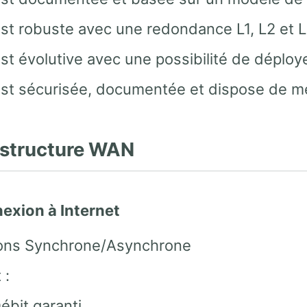
est robuste avec une redondance L1, L2 et L
est évolutive avec une possibilité de déplo
est sécurisée, documentée et dispose de mé
rastructure WAN
nexion à Internet
sons Synchrone/Asynchrone
 :
ébit garanti