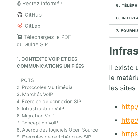
Restez informé !
5. TÉLÉPH
GitHub
6. INTER
GitLab
7. FOURNI
Téléchargez le PDF
du Guide SIP
Infra
1. CONTEXTE VOIP ET DES
COMMUNICATIONS UNIFIÉES
Il existe
le matér
1. POTS
les site
2. Protocoles Multimédia
3. Marchés VoIP
4. Exercice de connexion SIP
http
5. Infrastructure VoIP
6. Migration VoIP
http
7. Conception VoIP
8. Aperçu des logiciels Open Source
http
9. Exemples de périphériques SIP