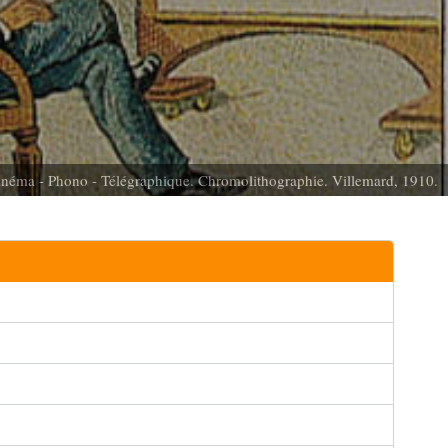
néma - Phono - Télégraphique. Chromolithographie. Villemard, 1910.