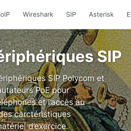
oIP
Wireshark
SIP
Asterisk
E
riphériques SIP
ériphériques SIP Polycom et
utateurs PoE pour
éléphones et l’accès au
 des carctéristiques
atériel d’exercice.