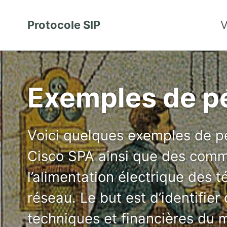
Protocole SIP
V
Exemples de pé
Voici quelques exemples de p
Cisco SPA ainsi que des comm
l’alimentation électrique des t
réseau. Le but est d’identifier
techniques et financières du m