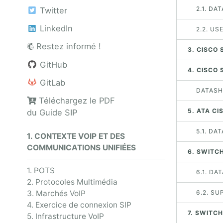
2.1. DA
Twitter
LinkedIn
2.2. US
Restez informé !
3. CISCO 
GitHub
4. CISCO 
GitLab
DATASH
Téléchargez le PDF
5. ATA CI
du Guide SIP
5.1. DA
1. CONTEXTE VOIP ET DES
COMMUNICATIONS UNIFIÉES
6. SWITC
1. POTS
6.1. DA
2. Protocoles Multimédia
3. Marchés VoIP
6.2. S
4. Exercice de connexion SIP
7. SWITCH
5. Infrastructure VoIP