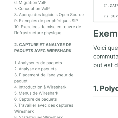
6. Migration VoIP
7.1. DA
7. Conception VoIP
8. Aperçu des logiciels Open Source
7.2. SU
9. Exemples de périphériques SIP
10. Exercices de mise en œuvre de
Exemp
l'infrastructure physique
2. CAPTURE ET ANALYSE DE
Voici qu
PAQUETS AVEC WIRESHARK
commutat
1. Analyseurs de paquets
but est d
2. Analyse de paquets
3. Placement de l'analyseur de
paquet
1. Pol
4. Introduction à Wireshark
5. Menus de Wireshark
6. Capture de paquets
7. Travailler avec des captures
Wireshark
8. Statistiques Wireshark