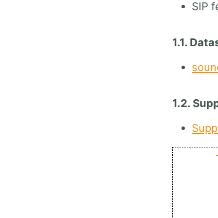
SIP f
1.1. Dat
soun
1.2. Sup
Supp