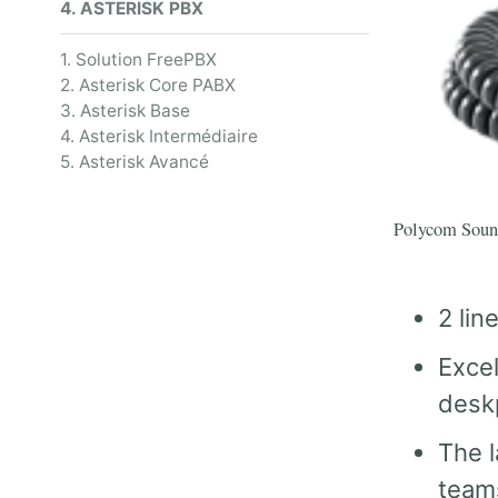
4. ASTERISK PBX
1. Solution FreePBX
2. Asterisk Core PABX
3. Asterisk Base
4. Asterisk Intermédiaire
5. Asterisk Avancé
Polycom Soun
2 lin
Excel
desk
The l
team