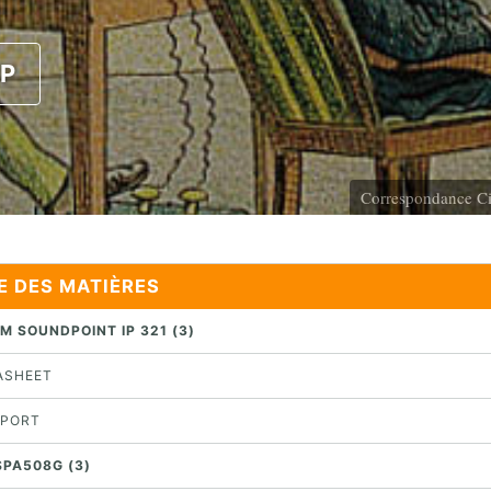
IP
Correspondance Ci
E DES MATIÈRES
M SOUNDPOINT IP 321 (3)
TASHEET
PPORT
SPA508G (3)