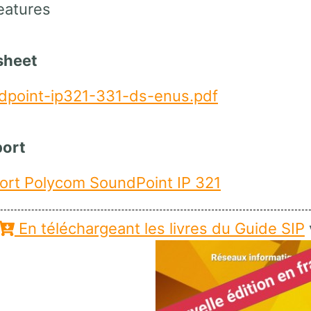
eatures
asheet
dpoint-ip321-331-ds-enus.pdf
port
ort Polycom SoundPoint IP 321
En téléchargeant les livres du Guide SIP