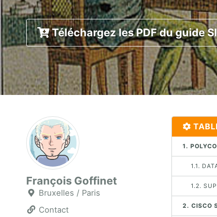
Téléchargez les PDF du guide S
TABL
1. POLYCO
1.1. DA
François Goffinet
1.2. SU
Bruxelles / Paris
2. CISCO 
Contact