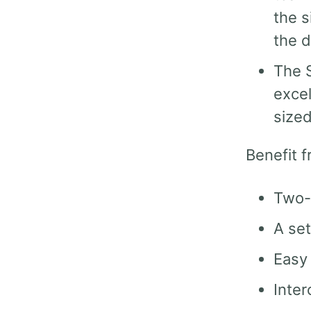
the s
the d
The 
excel
sized
Benefit f
Two-
A set
Easy 
Inter