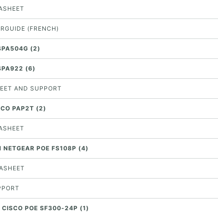
TASHEET
ERGUIDE (FRENCH)
SPA504G (2)
SPA922 (6)
EET AND SUPPORT
SCO PAP2T (2)
TASHEET
H NETGEAR POE FS108P (4)
TASHEET
UPPORT
 CISCO POE SF300-24P (1)