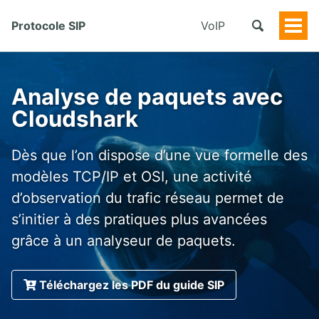
Protocole SIP
VoIP
Togg
Men
Analyse de paquets avec
Cloudshark
Dès que l’on dispose d’une vue formelle des
modèles TCP/IP et OSI, une activité
d’observation du trafic réseau permet de
s’initier à des pratiques plus avancées
grâce à un analyseur de paquets.
Téléchargez les PDF du guide SIP