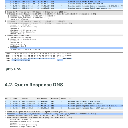
Query DNS
4.2. Query Response DNS