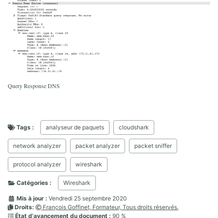
Query Response DNS
Tags :
analyseur de paquets
cloudshark
network analyzer
packet analyzer
packet sniffer
protocol analyzer
wireshark
Catégories :
Wireshark
Mis à jour :
Vendredi 25 septembre 2020
Droits:
François Goffinet, Formateur, Tous droits réservés.
État d'avancement du document :
90 %