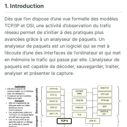
1. Introduction
2. CAPTURE ET ANALYSE DE PAQUETS AVEC WIRESHARK
1. Analyseurs de paquets
Dès que l’on dispose d’une vue formelle des modèles
2. Analyse de paquets
TCP/IP et OSI, une activité d’observation du trafic
3. Placement de l'analyseur de paquet
réseau permet de s’initier à des pratiques plus
4. Introduction à Wireshark
avancées grâce à un analyseur de paquets. Un
5. Menus de Wireshark
analyseur de paquets est un logiciel qui se met à
6. Capture de paquets
l’écoute d’une des interfaces de l’ordinateur et qui met
7. Travailler avec des captures Wireshark
en mémoire le trafic qui passe par elle. L’analyseur de
8. Statistiques Wireshark
9. Analyse VoIP Wireshark
paquets est capable de décoder, sauvegarder, traiter,
10. Wireshark en ligne de commande
analyser et présenter la capture.
3. PROTOCOLE SIP
1. Architecture SIP
2. Aperçu des opérations SIP
3. INVITE SIP UAC/UAS
4. Réponses SIP
5. SDP