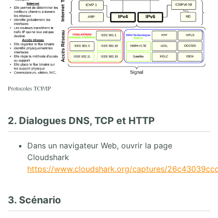
6. Enregistrement REGISTER
7. Proxy SIP UDP
8. Back-to-Back User Agent
9. Flux SIP Trapéziodal
10. Extensions SIP
11. Sécurité SIP
12. RFCs SIP
13. Annexes
Protocoles TCP/IP
4. ASTERISK PBX
2. Dialogues DNS, TCP et HTTP
1. Solution FreePBX
2. Asterisk Core PABX
3. Asterisk Base
Dans un navigateur Web, ouvrir la page
4. Asterisk Intermédiaire
Cloudshark
5. Asterisk Avancé
https://www.cloudshark.org/captures/26c43039cc
3. Scénario