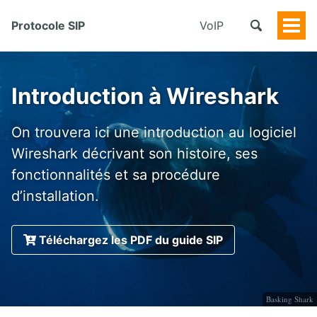
Protocole SIP
VoIP
Togg
Men
Introduction à Wireshark
On trouvera ici une introduction au logiciel
Wireshark décrivant son histoire, ses
fonctionnalités et sa procédure
d’installation.
Téléchargez les PDF du guide SIP
Basking Shark