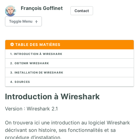
François Goffinet
Contact
Toggle Menu
1. CONTEXTE VOIP ET DES COMMUNICATIONS UNIFIÉES
TABLE DES MATIÈRES
1. POTS
1. INTRODUCTION À WIRESHARK
2. Protocoles Multimédia
3. Marchés VoIP
2. OBTENIR WIRESHARK
4. Exercice de connexion SIP
3. INSTALLATION DE WIRESHARK
5. Infrastructure VoIP
6. Migration VoIP
4. SOURCES
7. Conception VoIP
Introduction à Wireshark
8. Aperçu des logiciels Open Source
9. Exemples de périphériques SIP
Version : Wireshark 2.1
10. Exercices de mise en œuvre de l'infrastructure physique
On trouvera ici une introduction au logiciel Wireshark
2. CAPTURE ET ANALYSE DE PAQUETS AVEC WIRESHARK
décrivant son histoire, ses fonctionnalités et sa
procédure d’installation.
1. Analyseurs de paquets