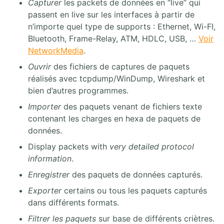
Capturer
les packets de données en “live” qui
9. Flux SIP Trapéziodal
passent en live sur les interfaces à partir de
10. Extensions SIP
n’importe quel type de supports : Ethernet, Wi-FI,
11. Sécurité SIP
12. RFCs SIP
Bluetooth, Frame-Relay, ATM, HDLC, USB, …
Voir
13. Annexes
NetworkMedia
.
Ouvrir
des fichiers de captures de paquets
4. ASTERISK PBX
réalisés avec tcpdump/WinDump, Wireshark et
bien d’autres programmes.
1. Solution FreePBX
2. Asterisk Core PABX
Importer
des paquets venant de fichiers texte
3. Asterisk Base
contenant les charges en hexa de paquets de
4. Asterisk Intermédiaire
données.
5. Asterisk Avancé
Display packets with
very detailed protocol
information
.
Enregistrer
des paquets de données capturés.
Exporter
certains ou tous les paquets capturés
dans différents formats.
Filtrer les paquets
sur base de différents criètres.