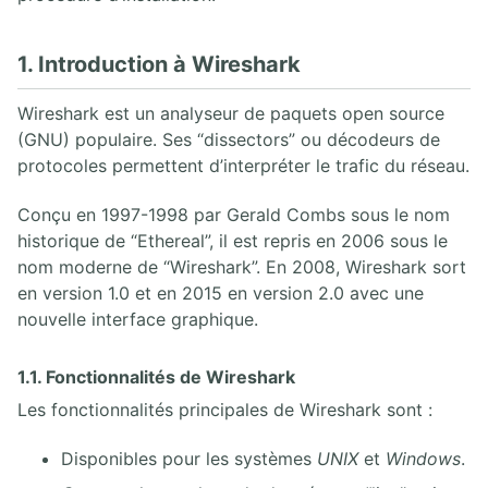
2. Analyse de paquets
3. Placement de l'analyseur de paquet
1. Introduction à Wireshark
4. Introduction à Wireshark
5. Menus de Wireshark
Wireshark est un analyseur de paquets open source
6. Capture de paquets
7. Travailler avec des captures Wireshark
(GNU) populaire. Ses “dissectors” ou décodeurs de
8. Statistiques Wireshark
protocoles permettent d’interpréter le trafic du réseau.
9. Analyse VoIP Wireshark
10. Wireshark en ligne de commande
Conçu en 1997-1998 par Gerald Combs sous le nom
historique de “Ethereal”, il est repris en 2006 sous le
nom moderne de “Wireshark”. En 2008, Wireshark sort
3. PROTOCOLE SIP
en version 1.0 et en 2015 en version 2.0 avec une
1. Architecture SIP
nouvelle interface graphique.
2. Aperçu des opérations SIP
3. INVITE SIP UAC/UAS
1.1. Fonctionnalités de Wireshark
4. Réponses SIP
5. SDP
Les fonctionnalités principales de Wireshark sont :
6. Enregistrement REGISTER
7. Proxy SIP UDP
Disponibles pour les systèmes
UNIX
et
Windows
.
8. Back-to-Back User Agent