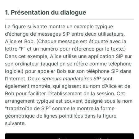
5. SDP
6. Enregistrement REGISTER
1. Présentation du dialogue
7. Proxy SIP UDP
8. Back-to-Back User Agent
La figure suivante montre un exemple typique
9. Flux SIP Trapéziodal
d’échange de messages SIP entre deux utilisateurs,
10. Extensions SIP
Alice et Bob. (Chaque message est étiqueté avec la
11. Sécurité SIP
lettre “F” et un numéro pour référence par le texte.)
12. RFCs SIP
Dans cet exemple, Alice utilise une application SIP sur
13. Annexes
son ordinateur (auquel on se réfère comme téléphone
logiciel) pour appeler Bob sur son téléphone SIP dans
4. ASTERISK PBX
l’Internet. Deux
serveurs mandataires SIP
sont
également montrés, qui agissent au nom d’Alice et de
1. Solution FreePBX
Bob pour faciliter l’établissement de la session. Cet
2. Asterisk Core PABX
3. Asterisk Base
arrangement typique est souvent désigné sous le nom
4. Asterisk Intermédiaire
“trapézoïde de SIP” comme le montre la forme
5. Asterisk Avancé
géométrique de lignes pointillées dans la figure
suivante.