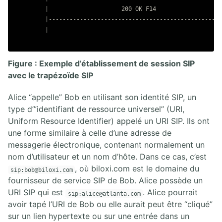
         |                     200 OK F14                   
         |------------------------------------------------->
         |                                                  
Figure : Exemple d’établissement de session SIP
avec le trapézoïde SIP
Alice “appelle” Bob en utilisant son identité SIP, un
type d’”identifiant de ressource universel” (URI,
Uniform Resource Identifier) appelé un URI SIP. Ils ont
une forme similaire à celle d’une adresse de
messagerie électronique, contenant normalement un
nom d’utilisateur et un nom d’hôte. Dans ce cas, c’est
, où biloxi.com est le domaine du
sip:bob@biloxi.com
fournisseur de service SIP de Bob. Alice possède un
URI SIP qui est
. Alice pourrait
sip:alice@atlanta.com
avoir tapé l’URI de Bob ou elle aurait peut être “cliqué”
sur un lien hypertexte ou sur une entrée dans un