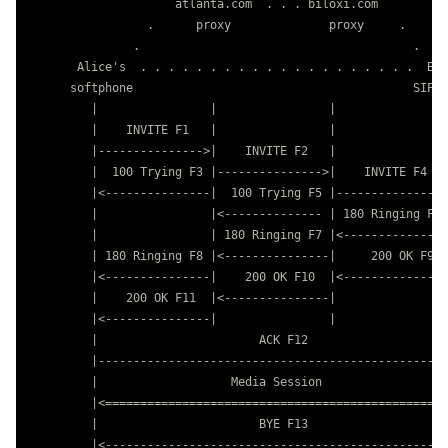
                     atlanta.com  . . . biloxi.com

                 .      proxy              proxy     .

               .                                       .

       Alice's  . . . . . . . . . . . . . . . . . . . .  Bob
      softphone                                        SIP P
         |                |                |                
         |    INVITE F1   |                |                
         |--------------->|    INVITE F2   |                
         |  100 Trying F3 |--------------->|    INVITE F4   
         |<---------------|  100 Trying F5 |--------------->
         |                |<-------------- | 180 Ringing F6 
         |                | 180 Ringing F7 |<---------------
         | 180 Ringing F8 |<---------------|     200 OK F9  
         |<---------------|    200 OK F10  |<---------------
         |    200 OK F11  |<---------------|                
         |<---------------|                |                
         |                       ACK F12                    
         |------------------------------------------------->
         |                   Media Session                  
         |<================================================>
         |                       BYE F13                    
         |<-------------------------------------------------