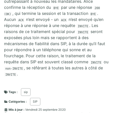
outrepassant à nouveau les mandataires. Alice
confirme la réception du
par une réponse
BYE
200
, qui termine la session et la transaction
.
(OK)
BYE
Aucun
n’est envoyé - un
n’est envoyé qu’en
ACK
ACK
réponse à une réponse à une requête
. Les
INVITE
raisons de ce traitement spécial pour
seront
INVITE
exposées plus loin mais se rapportent à des
mécanismes de fiabilité dans SIP, à la durée qu’il faut
pour répondre à un téléphone qui sonne et au
fourchage. Pour cette raison, le traitement de la
requête dans SIP est souvent classé comme
ou
INVITE
, se référant à toutes les autres à côté de
non-INVITE
.
INVITE
Tags :
sip
Catégories :
SIP
Mis à jour :
Vendredi 25 septembre 2020