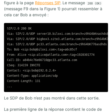
figure à la page
Réponses SIP
. Le message
200 (OK)
(message F9 dans la Figure 1) pourrait ressembler à
cela car Bob a envoyé :
SIP/2.0 200 OK

Via: SIP/2.0/UDP server10.biloxi.com;branch=z9hG4bKnashds8;r
Via: SIP/2.0/UDP bigbox3.site3.atlanta.com;branch=z9hG4bK77e
Via: SIP/2.0/UDP pc33.atlanta.com;branch=z9hG4bK776asdhds ;r
To: Bob <sip:bob@biloxi.com>;tag=a6c85cf

From: Alice <sip:alice@atlanta.com>;tag=1928301774

Call-ID: a84b4c76e66710@pc33.atlanta.com

CSeq: 314159 INVITE

Contact: <sip:bob@192.0.2.4>

Content-Type: application/sdp

Content-Length: 131

Le SDP de Bob n’est pas montré dans cette sortie.
La première ligne de la réponse contient le code de