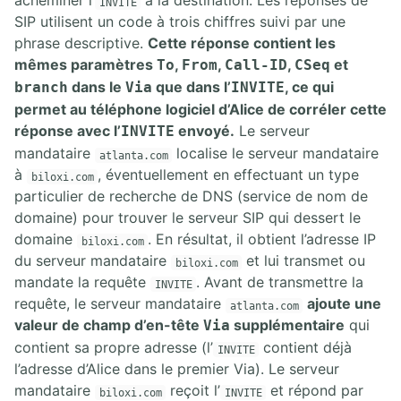
acheminer l’
à la destination. Les réponses de
INVITE
SIP utilisent un code à trois chiffres suivi par une
phrase descriptive.
Cette réponse contient les
mêmes paramètres
,
,
,
et
To
From
Call-ID
CSeq
dans le
que dans l’
, ce qui
branch
Via
INVITE
permet au téléphone logiciel d’Alice de corréler cette
réponse avec l’
envoyé.
Le serveur
INVITE
mandataire
localise le serveur mandataire
atlanta.com
à
, éventuellement en effectuant un type
biloxi.com
particulier de recherche de DNS (service de nom de
domaine) pour trouver le serveur SIP qui dessert le
domaine
. En résultat, il obtient l’adresse IP
biloxi.com
du serveur mandataire
et lui transmet ou
biloxi.com
mandate la requête
. Avant de transmettre la
INVITE
requête, le serveur mandataire
ajoute une
atlanta.com
valeur de champ d’en-tête
supplémentaire
qui
Via
contient sa propre adresse (l’
contient déjà
INVITE
l’adresse d’Alice dans le premier Via). Le serveur
mandataire
reçoit l’
et répond par
biloxi.com
INVITE