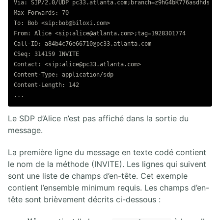
Via: SIP/2.0/UDP pc33.atlanta.com;branch=z9hG4bK776asdhds

Max-Forwards: 70

To: Bob <sip:bob@biloxi.com>

From: Alice <sip:alice@atlanta.com>;tag=1928301774

Call-ID: a84b4c76e66710@pc33.atlanta.com

CSeq: 314159 INVITE

Contact: <sip:alice@pc33.atlanta.com>

Content-Type: application/sdp

Content-Length: 142

Le SDP d’Alice n’est pas affiché dans la sortie du
message.
La première ligne du message en texte codé contient
le nom de la méthode (INVITE). Les lignes qui suivent
sont une liste de champs d’en-tête. Cet exemple
contient l’ensemble minimum requis. Les champs d’en-
tête sont brièvement décrits ci-dessous :