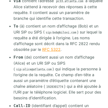
contient l’adresse
à laquelle
Via
pc33.atlanta.com
Alice s’attend à recevoir des réponses à cette
requête. Il contient aussi un paramètre de
branche qui identifie cette transaction.
(à) contient un nom d’affichage (Bob) et un
To
URI SIP ou SIPS (
) sur lequel la
sip:bob@biloxi.com
requête a été dirigée à l’origine. Les noms
d’affichage sont décrit dans la RFC 2822 rendu
obsolète par le
RFC 5322
.
(de) contient aussi un nom d’affichage
From
(Alice) et un URI SIP ou SIPS
(
) qui indique la personne à
sip:alice@atlanta.com
l’origine de la requête. Ce champ d’en-tête a
aussi un paramètre d’étiquette contenant une
chaîne aléatoire (
) qui a été ajoutée à
1928301774
l’URI par le téléphone logiciel. Elle sert pour des
besoins d’identification.
(identifiant d’appel) contient un
Call-ID