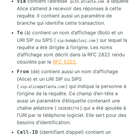
contient l’adresse
à laquelle
Via
pc33.atlanta.com
Alice s’attend à recevoir des réponses à cette
requête. Il contient aussi un paramètre de
branche qui identifie cette transaction.
(à) contient un nom d’affichage (Bob) et un
To
URI SIP ou SIPS (
) sur lequel la
sip:bob@biloxi.com
requête a été dirigée à l’origine. Les noms
d’affichage sont décrit dans la RFC 2822 rendu
obsolète par le
RFC 5322
.
(de) contient aussi un nom d’affichage
From
(Alice) et un URI SIP ou SIPS
(
) qui indique la personne à
sip:alice@atlanta.com
l’origine de la requête. Ce champ d’en-tête a
aussi un paramètre d’étiquette contenant une
chaîne aléatoire (
) qui a été ajoutée à
1928301774
l’URI par le téléphone logiciel. Elle sert pour des
besoins d’identification.
(identifiant d’appel) contient un
Call-ID