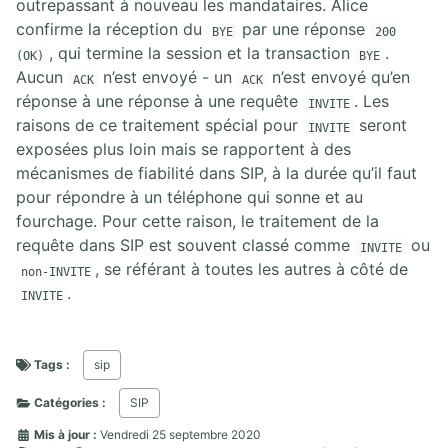
outrepassant à nouveau les mandataires. Alice
confirme la réception du
par une réponse
BYE
200
, qui termine la session et la transaction
.
(OK)
BYE
Aucun
n’est envoyé - un
n’est envoyé qu’en
ACK
ACK
réponse à une réponse à une requête
. Les
INVITE
raisons de ce traitement spécial pour
seront
INVITE
exposées plus loin mais se rapportent à des
mécanismes de fiabilité dans SIP, à la durée qu’il faut
pour répondre à un téléphone qui sonne et au
fourchage. Pour cette raison, le traitement de la
requête dans SIP est souvent classé comme
ou
INVITE
, se référant à toutes les autres à côté de
non-INVITE
.
INVITE
Tags :
sip
Catégories :
SIP
Mis à jour :
Vendredi 25 septembre 2020