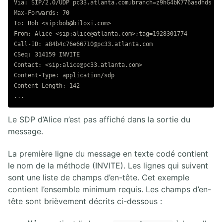
Via: SIP/2.0/UDP pc33.atlanta.com;branch=z9hG4bK776asdhds

Max-Forwards: 70

To: Bob <sip:bob@biloxi.com>

From: Alice <sip:alice@atlanta.com>;tag=1928301774

Call-ID: a84b4c76e66710@pc33.atlanta.com

CSeq: 314159 INVITE

Contact: <sip:alice@pc33.atlanta.com>

Content-Type: application/sdp

Content-Length: 142

Le SDP d’Alice n’est pas affiché dans la sortie du
message.
La première ligne du message en texte codé contient
le nom de la méthode (INVITE). Les lignes qui suivent
sont une liste de champs d’en-tête. Cet exemple
contient l’ensemble minimum requis. Les champs d’en-
tête sont brièvement décrits ci-dessous :