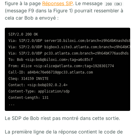
figure à la page
Réponses SIP
. Le message
200 (OK)
(message F9 dans la Figure 1) pourrait ressembler à
cela car Bob a envoyé :
SIP/2.0 200 OK

Via: SIP/2.0/UDP server10.biloxi.com;branch=z9hG4bKnashds8;r
Via: SIP/2.0/UDP bigbox3.site3.atlanta.com;branch=z9hG4bK77e
Via: SIP/2.0/UDP pc33.atlanta.com;branch=z9hG4bK776asdhds ;r
To: Bob <sip:bob@biloxi.com>;tag=a6c85cf

From: Alice <sip:alice@atlanta.com>;tag=1928301774

Call-ID: a84b4c76e66710@pc33.atlanta.com

CSeq: 314159 INVITE

Contact: <sip:bob@192.0.2.4>

Content-Type: application/sdp

Content-Length: 131

Le SDP de Bob n’est pas montré dans cette sortie.
La première ligne de la réponse contient le code de