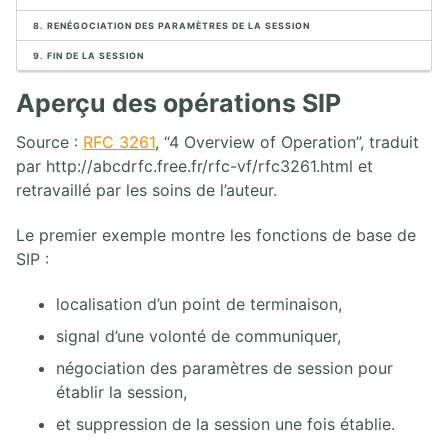
8. RENÉGOCIATION DES PARAMÈTRES DE LA SESSION
2. CAPTURE ET ANALYSE DE PAQUETS AVEC WIRESHARK
9. FIN DE LA SESSION
1. Analyseurs de paquets
Aperçu des opérations SIP
2. Analyse de paquets
3. Placement de l'analyseur de paquet
Source :
RFC 3261
, “4 Overview of Operation”, traduit
4. Introduction à Wireshark
par http://abcdrfc.free.fr/rfc-vf/rfc3261.html et
5. Menus de Wireshark
retravaillé par les soins de l’auteur.
6. Capture de paquets
7. Travailler avec des captures Wireshark
Le premier exemple montre les fonctions de base de
8. Statistiques Wireshark
SIP :
9. Analyse VoIP Wireshark
10. Wireshark en ligne de commande
localisation d’un point de terminaison,
signal d’une volonté de communiquer,
3. PROTOCOLE SIP
négociation des paramètres de session pour
1. Architecture SIP
établir la session,
2. Aperçu des opérations SIP
3. INVITE SIP UAC/UAS
et suppression de la session une fois établie.
4. Réponses SIP