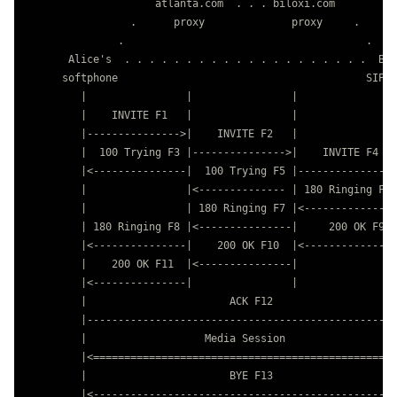
                     atlanta.com  . . . biloxi.com

                 .      proxy              proxy     .

               .                                       .

       Alice's  . . . . . . . . . . . . . . . . . . . .  Bob
      softphone                                        SIP P
         |                |                |                
         |    INVITE F1   |                |                
         |--------------->|    INVITE F2   |                
         |  100 Trying F3 |--------------->|    INVITE F4   
         |<---------------|  100 Trying F5 |--------------->
         |                |<-------------- | 180 Ringing F6 
         |                | 180 Ringing F7 |<---------------
         | 180 Ringing F8 |<---------------|     200 OK F9  
         |<---------------|    200 OK F10  |<---------------
         |    200 OK F11  |<---------------|                
         |<---------------|                |                
         |                       ACK F12                    
         |------------------------------------------------->
         |                   Media Session                  
         |<================================================>
         |                       BYE F13                    
         |<-------------------------------------------------