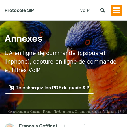
Protocole SIP
VoIP
Togg
Men
Annexes
UA en ligne de commande (pjsipua et
linphone), capture en ligne de commande
et filtres VoIP.
Téléchargez les PDF du guide SIP
Correspondance Cinéma - Phono - Télégraphique. Chromolithographie. Villemard, 1910.
François Goffinet