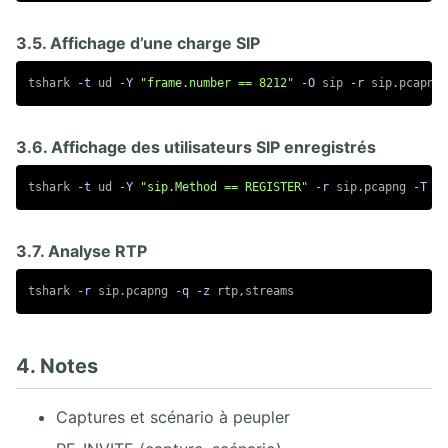
3.5. Affichage d’une charge SIP
tshark 
-t
 ud 
-Y
"frame.number == 8212"
-O
 sip 
-r
3.6. Affichage des utilisateurs SIP enregistrés
tshark 
-t
 ud 
-Y
"sip.Method == REGISTER"
-r
 sip.pcapng 
-T
 fi
3.7. Analyse RTP
tshark 
-r
 sip.pcapng 
-q
-z
4. Notes
Captures et scénario à peupler