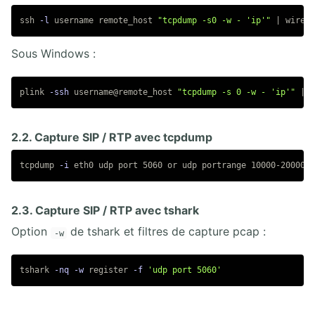
ssh 
-l
 username remote_host 
"tcpdump -s0 -w - 'ip'"
 | wiresh
Sous Windows :
plink 
-ssh
 username@remote_host 
"tcpdump -s 0 -w - 'ip'"
 | w
2.2. Capture SIP / RTP avec tcpdump
tcpdump 
-i
 eth0 udp port 5060 or udp portrange 10000-20000 
-
2.3. Capture SIP / RTP avec tshark
Option
de tshark et filtres de capture pcap :
-w
tshark 
-nq
-w
 register 
-f
'udp port 5060'