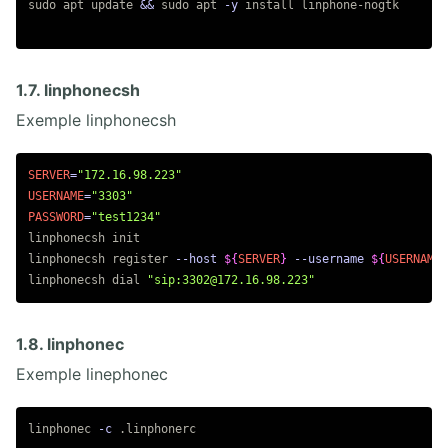
sudo 
apt update 
&&
sudo 
apt 
-y
install 
linphone-nogtk

1.7. linphonecsh
Exemple linphonecsh
SERVER
=
"172.16.98.223"
USERNAME
=
"3303"
PASSWORD
=
"test1234"
linphonecsh init

linphonecsh register 
--host
${
SERVER
}
--username
${
USERNAME
}
linphonecsh dial 
"sip:3302@172.16.98.223"
1.8. linphonec
Exemple linephonec
linphonec 
-c