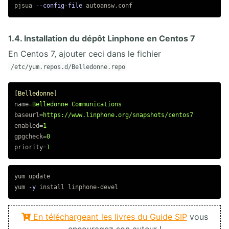
pjsua 
--config-file
1.4. Installation du dépôt Linphone en Centos 7
En Centos 7, ajouter ceci dans le fichier
/etc/yum.repos.d/Belledonne.repo
[Belledonne]
name
=
Belledonne Communications
baseurl
=
https://www.linphone.org/snapshots/centos7
enabled
=
1
gpgcheck
=
0
priority
=
1
yum update

yum 
-y
install 
En téléchargeant les livres du Guide SIP
vous