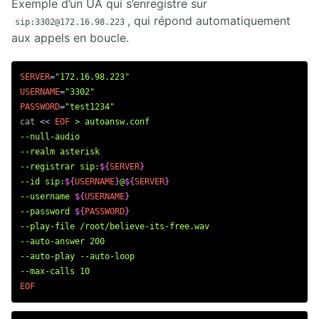
Exemple d’un UA qui s’enregistre sur
11. Sécurité SIP
, qui répond automatiquement
sip:3302@172.16.98.223
12. RFCs SIP
aux appels en boucle.
13. Annexes
SERVER
=
"172.16.98.223"
4. ASTERISK PBX
USERNAME
=
"3302"
PASSWORD
=
"test1234"
1. Solution FreePBX
cat
<<
EOF
 > autoansw.conf

2. Asterisk Core PABX
--null-audio

3. Asterisk Base
--realm asterisk

4. Asterisk Intermédiaire
--registrar sip:
${
SERVER
}
5. Asterisk Avancé
--id sip:
${
USERNAME
}
@
${
SERVER
}
--username 
${
USERNAME
}
--password 
${
PASSWORD
}
--play-file /root/believe-its-free.wav

--auto-answer 200

--auto-play --auto-loop
