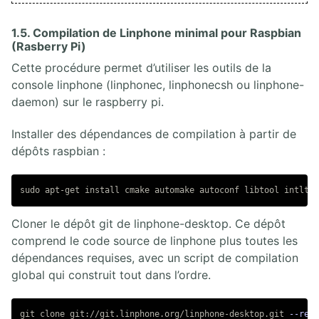
1.5. Compilation de Linphone minimal pour Raspbian
(Rasberry Pi)
Cette procédure permet d’utiliser les outils de la
console linphone (linphonec, linphonecsh ou linphone-
daemon) sur le raspberry pi.
Installer des dépendances de compilation à partir de
dépôts raspbian :
sudo 
apt-get 
install 
Cloner le dépôt git de linphone-desktop. Ce dépôt
comprend le code source de linphone plus toutes les
dépendances requises, avec un script de compilation
global qui construit tout dans l’ordre.
git clone git://git.linphone.org/linphone-desktop.git 
--recu