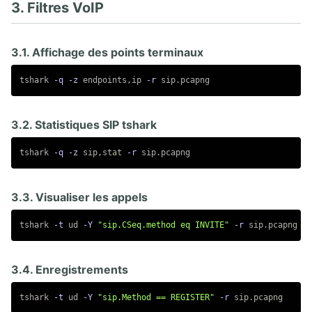
3. Filtres VoIP
3.1. Affichage des points terminaux
tshark 
-q
-z
 endpoints,ip 
-r
3.2. Statistiques SIP tshark
tshark 
-q
-z
 sip,stat 
-r
3.3. Visualiser les appels
tshark 
-t
 ud 
-Y
"sip.CSeq.method eq INVITE"
-r
3.4. Enregistrements
tshark 
-t
 ud 
-Y
"sip.Method == REGISTER"
-r