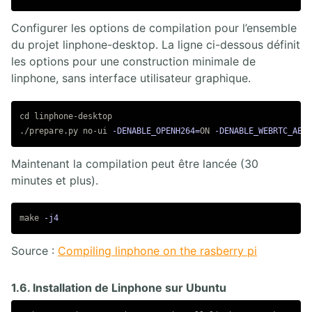
Configurer les options de compilation pour l’ensemble
du projet linphone-desktop. La ligne ci-dessous définit
les options pour une construction minimale de
linphone, sans interface utilisateur graphique.
cd 
linphone-desktop

./prepare.py no-ui 
-DENABLE_OPENH264
=
ON 
-DENABLE_WEBRTC_AEC
=
Maintenant la compilation peut être lancée (30
minutes et plus).
make 
-j4
Source :
Compiling linphone on the rasberry pi
1.6. Installation de Linphone sur Ubuntu