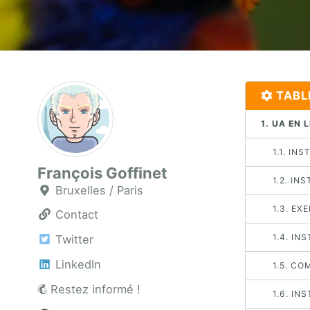
TABL
1. UA EN
1.1. IN
François Goffinet
1.2. I
Bruxelles / Paris
1.3. EX
Contact
1.4. I
Twitter
LinkedIn
1.5. CO
Restez informé !
1.6. I