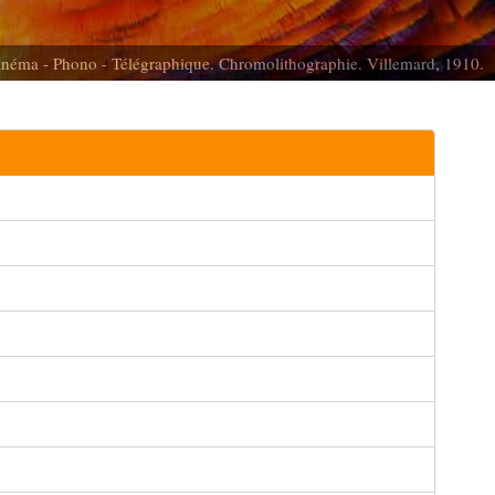
néma - Phono - Télégraphique. Chromolithographie. Villemard, 1910.