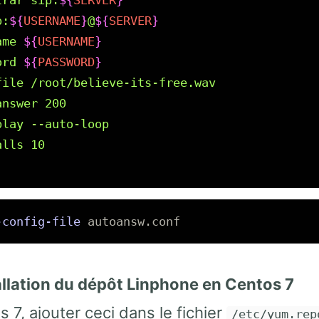
trar sip:
${
SERVER
}
p:
${
USERNAME
}
@
${
SERVER
}
ame 
${
USERNAME
}
ord 
${
PASSWORD
}
file /root/believe-its-free.wav

nswer 200

lay --auto-loop

-config-file
tallation du dépôt Linphone en Centos 7
 7, ajouter ceci dans le fichier
/etc/yum.rep