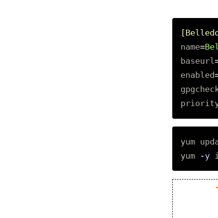
[Belled
name
=
Be
baseurl
enabled
gpgchec
priorit
yum upda
yum 
-y