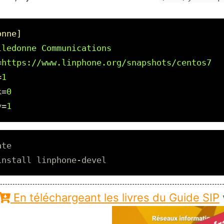
onne]
lledonne Communications
=
https://www.linphone.org/snapshots/centos7
=
1
k
=
0
y
=
1
te

install 
En téléchargeant les livres du Guide SIP