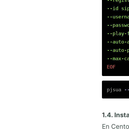
--regis
--id si
--usern
--passw
--play-
--auto-a
--auto-p
pjsua 
-
1.4. Ins
En Centos