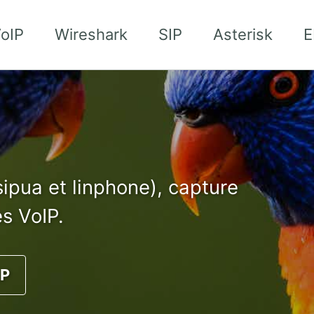
oIP
Wireshark
SIP
Asterisk
E
ipua et linphone), capture
s VoIP.
IP