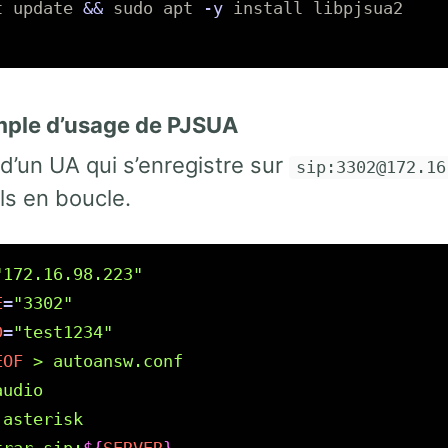
t update 
&&
sudo 
apt 
-y
install 
libpjsua2

mple d’usage de PJSUA
d’un UA qui s’enregistre sur
sip:3302@172.16
ls en boucle.
"172.16.98.223"
E
=
"3302"
D
=
"test1234"
EOF
 > autoansw.conf

udio

asterisk
