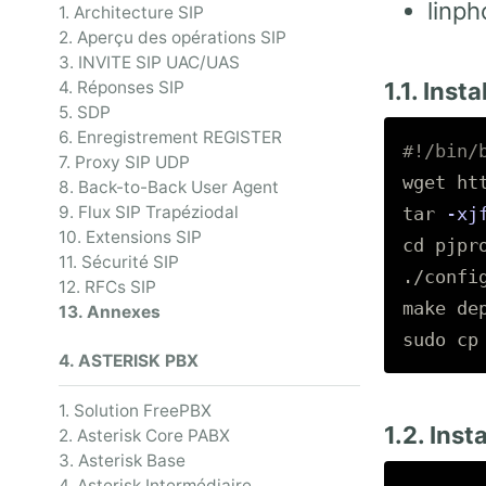
linp
1. Architecture SIP
2. Aperçu des opérations SIP
3. INVITE SIP UAC/UAS
4. Réponses SIP
1.1. Inst
5. SDP
6. Enregistrement REGISTER
#!/bin/
7. Proxy SIP UDP
8. Back-to-Back User Agent
9. Flux SIP Trapéziodal
tar
-xj
10. Extensions SIP
cd 
pjpro
11. Sécurité SIP
./config
12. RFCs SIP
make de
13. Annexes
sudo cp
4. ASTERISK PBX
1. Solution FreePBX
1.2. Ins
2. Asterisk Core PABX
3. Asterisk Base
4. Asterisk Intermédiaire