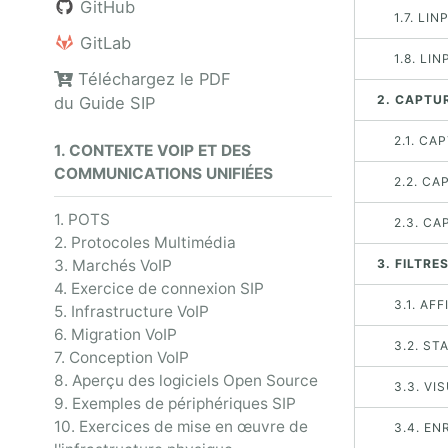
GitHub
1.7. LI
GitLab
1.8. LI
Téléchargez le PDF
2. CAPTU
du Guide SIP
2.1. C
1. CONTEXTE VOIP ET DES
COMMUNICATIONS UNIFIÉES
2.2. CA
1. POTS
2.3. CA
2. Protocoles Multimédia
3. Marchés VoIP
3. FILTRE
4. Exercice de connexion SIP
3.1. AF
5. Infrastructure VoIP
6. Migration VoIP
3.2. ST
7. Conception VoIP
8. Aperçu des logiciels Open Source
3.3. VI
9. Exemples de périphériques SIP
10. Exercices de mise en œuvre de
3.4. E