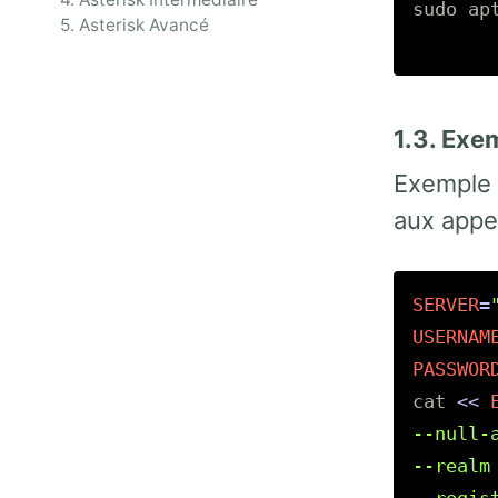
sudo 
ap
5. Asterisk Avancé
1.3. Exe
Exemple 
aux appe
SERVER
=
USERNAM
PASSWOR
cat
<<
--null-a
--realm 