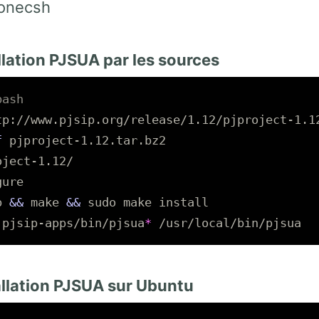
honecsh
allation PJSUA par les sources
bash
f
ject-1.12/

ure

p 
&&
 make 
&&
sudo 
make 
install

 
pjsip-apps/bin/pjsua
*
tallation PJSUA sur Ubuntu