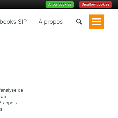
Allow cookies
Disallow cookies
books SIP
À propos
Toggle
Menu
d’analyse de
 de
P, appels
es