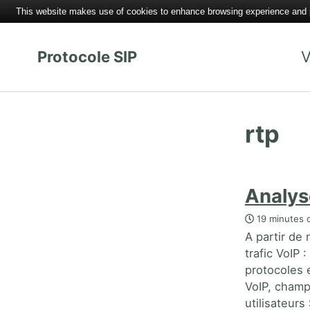
This website makes use of cookies to enhance browsing experience and pr
Protocole SIP
V
rtp
Analys
19 minutes d
A partir de
trafic VoIP 
protocoles e
VoIP, champ
utilisateur