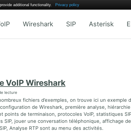
ovide additional functionality.
Privacy policy
oIP
Wireshark
SIP
Asterisk
E
e VoIP Wireshark
e lecture
 nombreux fichiers d’exemples, on trouve ici un exemple 
: configuration de Wireshark, première analyse, hiérarchie
t points de terminaison, protocoles VoIP, statistiques SI
s SIP, jouer une conversation téléphonique, affichage d
s SIP, Analyse RTP sont au menu des activités.