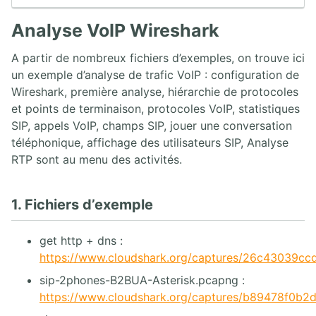
8. Aperçu des logiciels Open Source
9. Exemples de périphériques SIP
Analyse VoIP Wireshark
10. Exercices de mise en œuvre de l'infrastructure physique
A partir de nombreux fichiers d’exemples, on trouve ici
un exemple d’analyse de trafic VoIP : configuration de
2. CAPTURE ET ANALYSE DE PAQUETS AVEC WIRESHARK
Wireshark, première analyse, hiérarchie de protocoles
1. Analyseurs de paquets
et points de terminaison, protocoles VoIP, statistiques
2. Analyse de paquets
SIP, appels VoIP, champs SIP, jouer une conversation
3. Placement de l'analyseur de paquet
téléphonique, affichage des utilisateurs SIP, Analyse
4. Introduction à Wireshark
RTP sont au menu des activités.
5. Menus de Wireshark
6. Capture de paquets
7. Travailler avec des captures Wireshark
1. Fichiers d’exemple
8. Statistiques Wireshark
9. Analyse VoIP Wireshark
get http + dns :
10. Wireshark en ligne de commande
https://www.cloudshark.org/captures/26c43039cc
3. PROTOCOLE SIP
sip-2phones-B2BUA-Asterisk.pcapng :
https://www.cloudshark.org/captures/b89478f0b2
1. Architecture SIP