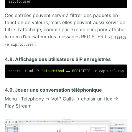
Ces entrées peuvent servir à filtrer des paquets en
fonction de valeurs, mais elles peuvent aussi servir de
filtre d’affichage, comme par exemple ici pour afficher
le nom d’utilisateur des messages REGISTER (
-T fields
) :
-e sip.to.user
4.8. Affichage des utilisateurs SIP enregistrés
tshark 
-t
 ud 
-Y
"sip.Method == REGISTER"
-r
 capture3.cap 
-T
 
4.9. Jouer une conversation téléphonique
Menu : Telephony → VoIP Calls → choisir un flux →
Play Stream