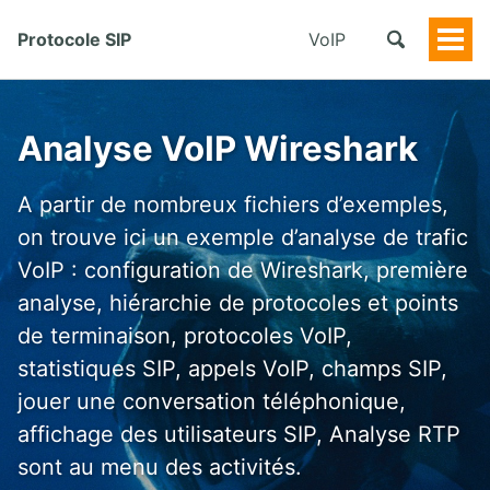
Protocole SIP
VoIP
Togg
Men
Analyse VoIP Wireshark
A partir de nombreux fichiers d’exemples,
on trouve ici un exemple d’analyse de trafic
VoIP : configuration de Wireshark, première
analyse, hiérarchie de protocoles et points
de terminaison, protocoles VoIP,
statistiques SIP, appels VoIP, champs SIP,
jouer une conversation téléphonique,
affichage des utilisateurs SIP, Analyse RTP
sont au menu des activités.