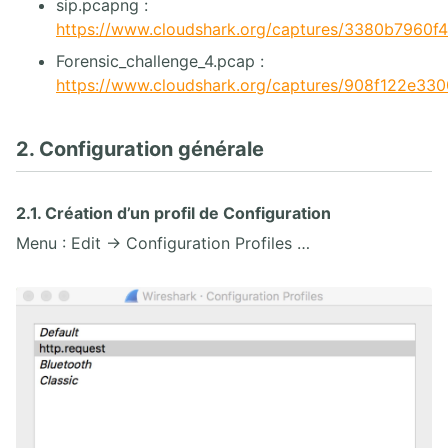
sip.pcapng :
2. Aperçu des opérations SIP
https://www.cloudshark.org/captures/3380b7960f4
3. INVITE SIP UAC/UAS
4. Réponses SIP
Forensic_challenge_4.pcap :
5. SDP
https://www.cloudshark.org/captures/908f122e330
6. Enregistrement REGISTER
7. Proxy SIP UDP
8. Back-to-Back User Agent
2. Configuration générale
9. Flux SIP Trapéziodal
10. Extensions SIP
11. Sécurité SIP
2.1. Création d’un profil de Configuration
12. RFCs SIP
Menu : Edit → Configuration Profiles …
13. Annexes
4. ASTERISK PBX
1. Solution FreePBX
2. Asterisk Core PABX
3. Asterisk Base
4. Asterisk Intermédiaire
5. Asterisk Avancé