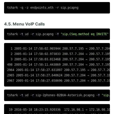
4.5. Menu VoIP Calls
tshark 
-t
 ud 
-r
 sip.pcapng 
-Y
"sip.CSeq.method eq INVITE"
  1 2005-01-14 17:58:02.965944 200.57.7.195 → 200.57.7.204 S
  2 2005-01-14 17:58:02.973833 200.57.7.204 → 200.57.7.195 S
  3 2005-01-14 17:58:03.013468 200.57.7.204 → 200.57.7.195 S
498 2005-01-14 17:58:11.443869 200.57.7.204 → 200.57.7.195 S
2964 2005-01-14 17:58:27.631897 200.57.7.195 → 200.57.7.204 
2965 2005-01-14 17:58:27.640624 200.57.7.204 → 200.57.7.195 
tshark 
-t
 ud 
-r
 sip-2phones-B2BUA-Asterisk.pcapng 
-Y
"sip.CS
 19 2016-05-18 18:23:15.920336  172.16.98.1 → 172.16.98.101 