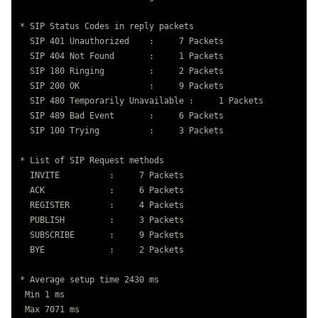
* SIP Status Codes in reply packets

  SIP 401 Unauthorized    :     7 Packets

  SIP 404 Not Found       :     1 Packets

  SIP 180 Ringing         :     2 Packets

  SIP 200 OK              :     9 Packets

  SIP 480 Temporarily Unavailable :     1 Packets

  SIP 489 Bad Event       :     6 Packets

  SIP 100 Trying          :     3 Packets

* List of SIP Request methods

  INVITE          :     7 Packets

  ACK             :     6 Packets

  REGISTER        :     4 Packets

  PUBLISH         :     3 Packets

  SUBSCRIBE       :     9 Packets

  BYE             :     2 Packets

* Average setup time 2430 ms

 Min 1 ms

 Max 7071 ms
