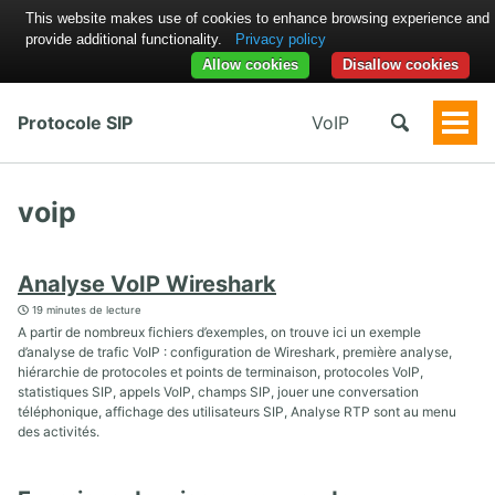
This website makes use of cookies to enhance browsing experience and
provide additional functionality.
Privacy policy
Allow cookies
Disallow cookies
Protocole SIP
VoIP
Togg
Men
voip
Analyse VoIP Wireshark
19 minutes de lecture
A partir de nombreux fichiers d’exemples, on trouve ici un exemple
d’analyse de trafic VoIP : configuration de Wireshark, première analyse,
hiérarchie de protocoles et points de terminaison, protocoles VoIP,
statistiques SIP, appels VoIP, champs SIP, jouer une conversation
téléphonique, affichage des utilisateurs SIP, Analyse RTP sont au menu
des activités.