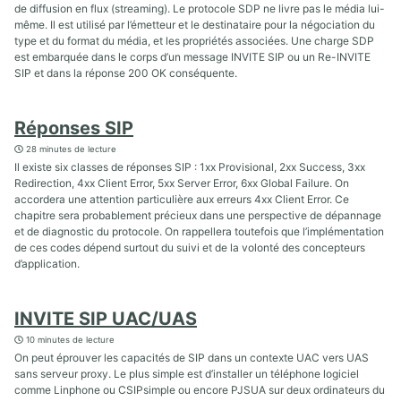
de diffusion en flux (streaming). Le protocole SDP ne livre pas le média lui-
même. Il est utilisé par l’émetteur et le destinataire pour la négociation du
type et du format du média, et les propriétés associées. Une charge SDP
est embarquée dans le corps d’un message INVITE SIP ou un Re-INVITE
SIP et dans la réponse 200 OK conséquente.
Réponses SIP
28 minutes de lecture
Il existe six classes de réponses SIP : 1xx Provisional, 2xx Success, 3xx
Redirection, 4xx Client Error, 5xx Server Error, 6xx Global Failure. On
accordera une attention particulière aux erreurs 4xx Client Error. Ce
chapitre sera probablement précieux dans une perspective de dépannage
et de diagnostic du protocole. On rappellera toutefois que l’implémentation
de ces codes dépend surtout du suivi et de la volonté des concepteurs
d’application.
INVITE SIP UAC/UAS
10 minutes de lecture
On peut éprouver les capacités de SIP dans un contexte UAC vers UAS
sans serveur proxy. Le plus simple est d’installer un téléphone logiciel
comme Linphone ou CSIPsimple ou encore PJSUA sur deux ordinateurs du