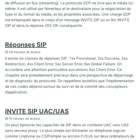
de diffusion en flux (streaming). Le protocole SDP ne livre pas le média lui-
même. Il est utilisé par l’émetteur et le destinataire pour la négociation du
type et du format du média, et les propriétés associées. Une charge SDP
est embarquée dans le corps d’un message INVITE SIP ou un Re-INVITE
SIP et dans la réponse 200 OK conséquente.
Réponses SIP
28 minutes de lecture
Il existe six classes de réponses SIP : 1xx Provisional, 2xx Success, 3xx
Redirection, 4xx Client Error, 5xx Server Error, 6xx Global Failure. On
accordera une attention particulière aux erreurs 4xx Client Error. Ce
chapitre sera probablement précieux dans une perspective de dépannage
et de diagnostic du protocole. On rappellera toutefois que l’implémentation
de ces codes dépend surtout du suivi et de la volonté des concepteurs
d’application.
INVITE SIP UAC/UAS
10 minutes de lecture
On peut éprouver les capacités de SIP dans un contexte UAC vers UAS
sans serveur proxy. Le plus simple est d’installer un téléphone logiciel
comme Linphone ou CSIPsimple ou encore PJSUA sur deux ordinateurs du