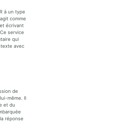
R à un type
 agit comme
et écrivant
 Ce service
taire qui
ntexte avec
ssion de
lui-même. Il
pe et du
embarquée
la réponse