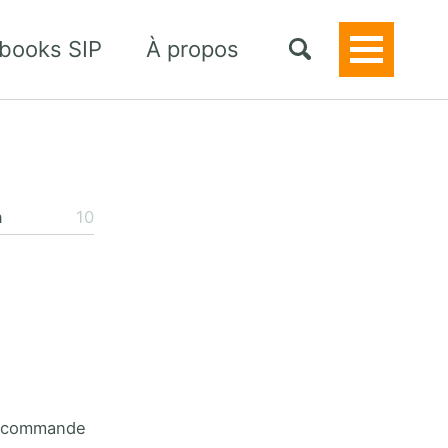
books SIP
À propos
Toggle
Menu
n
10
de commande