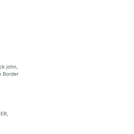
ck john,
n Border
FER,