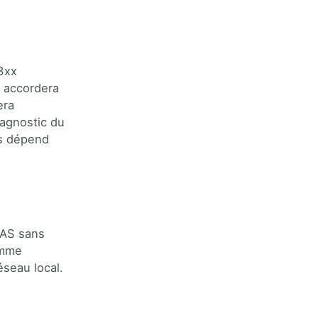
 3xx
n accordera
era
agnostic du
es dépend
UAS sans
omme
seau local.