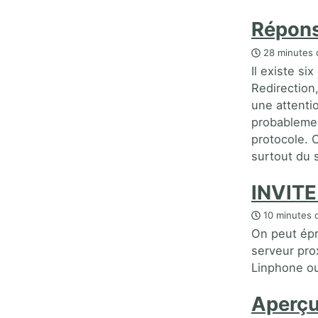
Répons
28 minutes 
Il existe si
Redirection,
une attentio
probablemen
protocole. 
surtout du s
INVITE
10 minutes d
On peut épr
serveur pro
Linphone ou
Aperçu