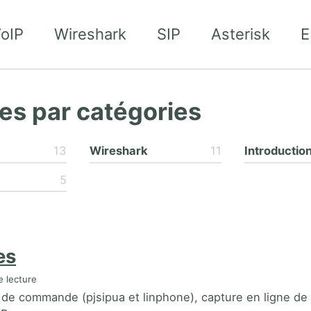
oIP
Wireshark
SIP
Asterisk
E
les par catégories
13
Wireshark
11
Introductio
5
es
 lecture
 de commande (pjsipua et linphone), capture en ligne 