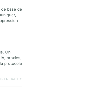
s de base de
muniquer,
uppression
ls. On
UA, proxies,
u protocole
IR EN HAUT ↑