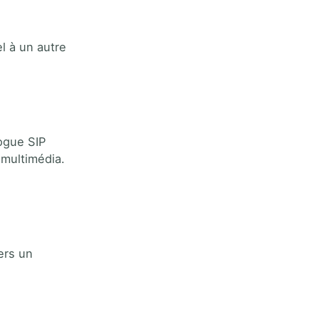
l à un autre
ogue SIP
multimédia.
ers un