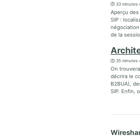
33 minutes 
Aperçu des 
SIP : locali
négociation
de la sessio
Archit
35 minutes 
On trouvera
décrira le 
B2BUA), de
SIP. Enfin,
Wiresha