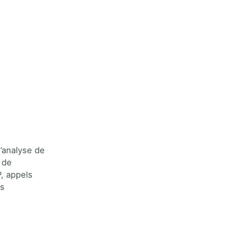
d’analyse de
 de
P, appels
es