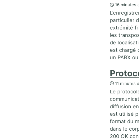
16 minutes d
L’enregistr
particulie
extrémité fr
les transpo
de localisa
est chargé 
un PABX ou 
Protoc
11 minutes d
Le protocol
communicati
diffusion en
est utilisé 
format du m
dans le cor
200 OK con