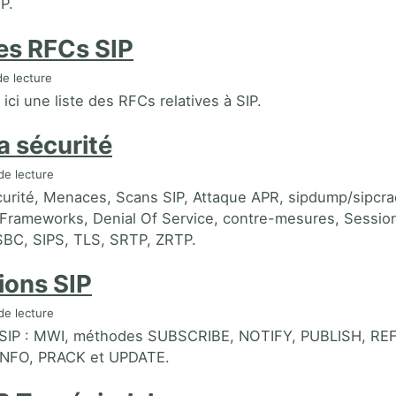
IP.
des RFCs SIP
e lecture
ici une liste des RFCs relatives à SIP.
la sécurité
de lecture
écurité, Menaces, Scans SIP, Attaque APR, sipdump/sipcra
 Frameworks, Denial Of Service, contre-mesures, Sessio
 SBC, SIPS, TLS, SRTP, ZRTP.
ions SIP
de lecture
 SIP : MWI, méthodes SUBSCRIBE, NOTIFY, PUBLISH, RE
NFO, PRACK et UPDATE.