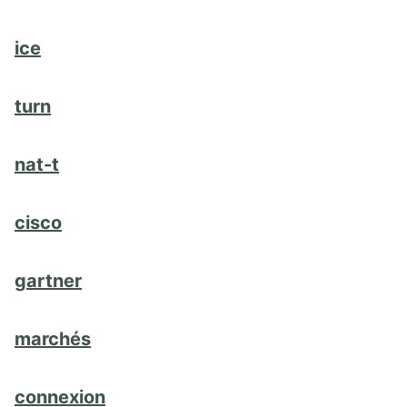
ice
turn
nat-t
cisco
gartner
marchés
connexion