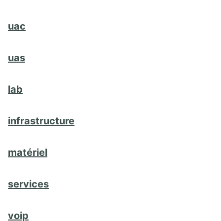
uac
uas
lab
infrastructure
matériel
services
voip