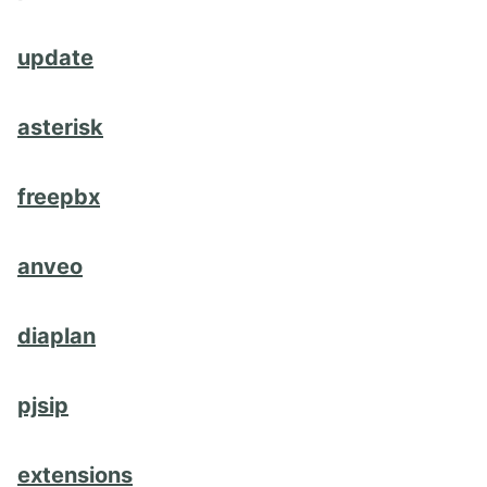
update
asterisk
freepbx
anveo
diaplan
pjsip
extensions