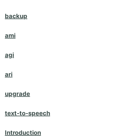
backup
ami
agi
ari
upgrade
text-to-speech
Introduction