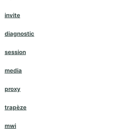
invite
diagnostic
session
media
proxy
trapèze
mwi