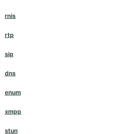
rnis
rtp
sip
dns
enum
xmpp
stun