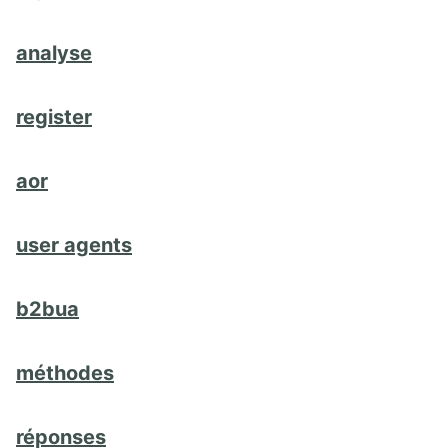
analyse
register
aor
user agents
b2bua
méthodes
réponses