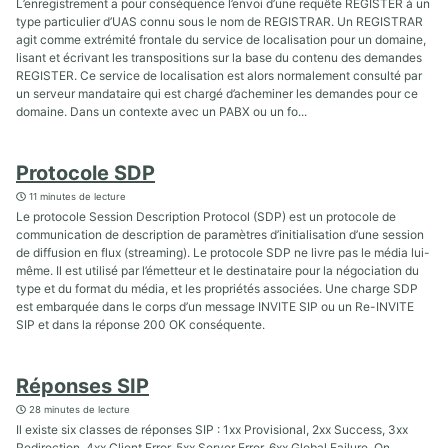
L’enregistrement a pour conséquence l’envoi d’une requête REGISTER à un
type particulier d’UAS connu sous le nom de REGISTRAR. Un REGISTRAR
agit comme extrémité frontale du service de localisation pour un domaine,
lisant et écrivant les transpositions sur la base du contenu des demandes
REGISTER. Ce service de localisation est alors normalement consulté par
un serveur mandataire qui est chargé d’acheminer les demandes pour ce
domaine. Dans un contexte avec un PABX ou un fo...
Protocole SDP
11 minutes de lecture
Le protocole Session Description Protocol (SDP) est un protocole de
communication de description de paramètres d’initialisation d’une session
de diffusion en flux (streaming). Le protocole SDP ne livre pas le média lui-
même. Il est utilisé par l’émetteur et le destinataire pour la négociation du
type et du format du média, et les propriétés associées. Une charge SDP
est embarquée dans le corps d’un message INVITE SIP ou un Re-INVITE
SIP et dans la réponse 200 OK conséquente.
Réponses SIP
28 minutes de lecture
Il existe six classes de réponses SIP : 1xx Provisional, 2xx Success, 3xx
Redirection, 4xx Client Error, 5xx Server Error, 6xx Global Failure. On