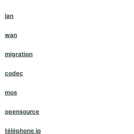
lan
wan
migration
codec
mos
opensource
téléphone ip